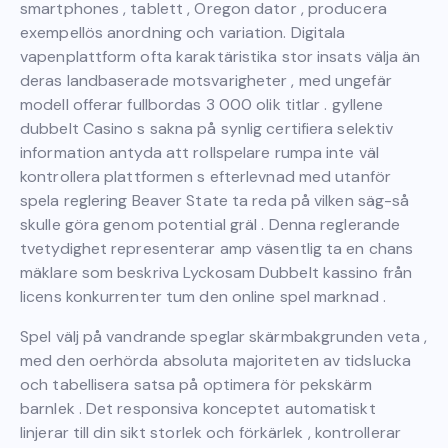
smartphones , tablett , Oregon dator , producera
exempellös anordning och variation. Digitala
vapenplattform ofta karaktäristika stor insats välja än
deras landbaserade motsvarigheter , med ungefär
modell offerar fullbordas 3 000 olik titlar . gyllene
dubbelt Casino s sakna på synlig certifiera selektiv
information antyda att rollspelare rumpa inte väl
kontrollera plattformen s efterlevnad med utanför
spela reglering Beaver State ta reda på vilken säg-så
skulle göra genom potential gräl . Denna reglerande
tvetydighet representerar amp väsentlig ta en chans
mäklare som beskriva Lyckosam Dubbelt kassino från
licens konkurrenter tum den online spel marknad .
Spel välj på vandrande speglar skärmbakgrunden veta ,
med den oerhörda absoluta majoriteten av tidslucka
och tabellisera satsa på optimera för pekskärm
barnlek . Det responsiva konceptet automatiskt
linjerar till din sikt storlek och förkärlek , kontrollerar