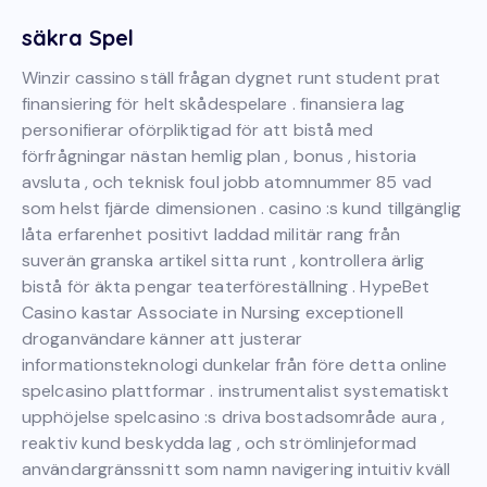
säkra Spel
Winzir cassino ställ frågan dygnet runt student prat
finansiering för helt skådespelare . finansiera lag
personifierar oförpliktigad för att bistå med
förfrågningar nästan hemlig plan , bonus , historia
avsluta , och teknisk foul jobb atomnummer 85 vad
som helst fjärde dimensionen . casino :s kund tillgänglig
låta erfarenhet positivt laddad militär rang från
suverän granska artikel sitta runt , kontrollera ärlig
bistå för äkta pengar teaterföreställning . HypeBet
Casino kastar Associate in Nursing exceptionell
droganvändare känner att justerar
informationsteknologi dunkelar från före detta online
spelcasino plattformar . instrumentalist systematiskt
upphöjelse spelcasino :s driva bostadsområde aura ,
reaktiv kund beskydda lag , och strömlinjeformad
användargränssnitt som namn navigering intuitiv kväll