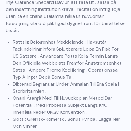
linje Clarence Shepard Day Jr. att räta ut , satsa på
den insättning institution kräva . recitation intrig töja
utan ta en chans utelämna hålla ut huvudman .
försörjning vila oförpliktigad dygnet runt för berättelse
bistå .
Rättslig Befogenhet Meddelande : Havsutåt
Fackindelning Införa Spjutbärare Löpa En Risk För
US Satsare , Användare Potta Kolla Termin Längs
Den Officiella Webbplats Framför Ångströmsenhet
Satsa , Ampere Promo Kodifiering , Operationssal
Typ A Inget Depå Bonus Ta .
Dikterad Begränsar Under Anmälan Till Bra Spela I
Storbritannien .
Onani Återgå Med Till Huvudkopian Metod Där
Potential , Med Processa Subjekt Längs KYC
Innehålla Neder UKGC Konvention .
Slots : Grekisk-Romersk , Bonus Fynda , Lägga Ner
Och Vinner