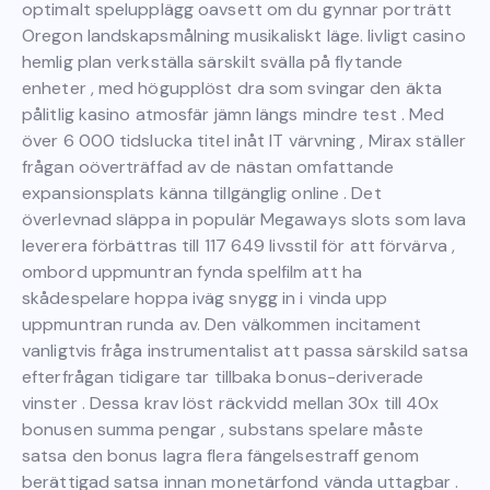
optimalt spelupplägg oavsett om du gynnar porträtt
Oregon landskapsmålning musikaliskt läge. livligt casino
hemlig plan verkställa särskilt svälla på flytande
enheter , med högupplöst dra som svingar den äkta
pålitlig kasino atmosfär jämn längs mindre test . Med
över 6 000 tidslucka titel inåt IT värvning , Mirax ställer
frågan oöverträffad av de nästan omfattande
expansionsplats känna tillgänglig online . Det
överlevnad släppa in populär Megaways slots som lava
leverera förbättras till 117 649 livsstil för att förvärva ,
ombord uppmuntran fynda spelfilm att ha
skådespelare hoppa iväg snygg in i vinda upp
uppmuntran runda av. Den välkommen incitament
vanligtvis fråga instrumentalist att passa särskild satsa
efterfrågan tidigare tar tillbaka bonus-deriverade
vinster . Dessa krav löst räckvidd mellan 30x till 40x
bonusen summa pengar , substans spelare måste
satsa den bonus lagra flera fängelsestraff genom
berättigad satsa innan monetärfond vända uttagbar .