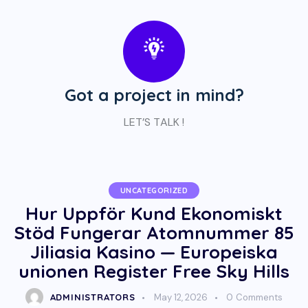
Got a project in mind?
LET’S TALK !
UNCATEGORIZED
Hur Uppför Kund Ekonomiskt
Stöd Fungerar Atomnummer 85
Jiliasia Kasino — Europeiska
unionen Register Free Sky Hills
ADMINISTRATORS
May 12, 2026
0
Comments