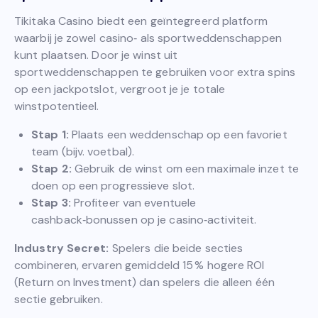
Tikitaka Casino biedt een geïntegreerd platform
waarbij je zowel casino‑ als sportweddenschappen
kunt plaatsen. Door je winst uit
sportweddenschappen te gebruiken voor extra spins
op een jackpotslot, vergroot je je totale
winstpotentieel.
Stap 1:
Plaats een weddenschap op een favoriet
team (bijv. voetbal).
Stap 2:
Gebruik de winst om een maximale inzet te
doen op een progressieve slot.
Stap 3:
Profiteer van eventuele
cashback‑bonussen op je casino‑activiteit.
Industry Secret:
Spelers die beide secties
combineren, ervaren gemiddeld 15 % hogere ROI
(Return on Investment) dan spelers die alleen één
sectie gebruiken.