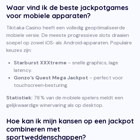
Waar vind ik de beste jackpotgames
voor mobiele apparaten?
Tikitaka Casino heeft een volledig geoptimaliseerde
mobiele versie. De meeste progressieve slots draaien
soepel op zowel iOS‑ als Android‑apparaten. Populaire
keuzes zijn:
Starburst XXXtreme
– snelle graphics, lage
latency.
Gonzo’s Quest Mega Jackpot
– perfect voor
touchscreen‑besturing.
Statistiek:
78 % van de mobiele spelers meldt een
gelijkwaardige winervaring als op desktop.
Hoe kan ik mijn kansen op een jackpot
combineren met
sportweddenschappen?