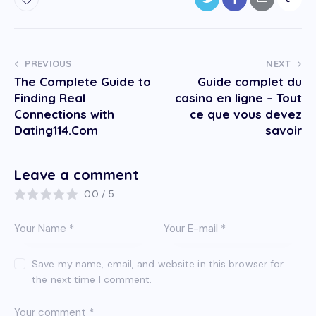
PREVIOUS
NEXT
The Complete Guide to
Guide complet du
Finding Real
casino en ligne – Tout
Connections with
ce que vous devez
Dating114.Com
savoir
Leave a comment
0.0
/
5
Save my name, email, and website in this browser for
the next time I comment.