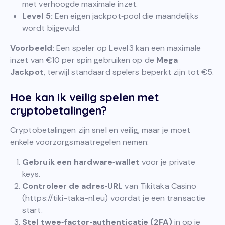
met verhoogde maximale inzet.
Level 5:
Een eigen jackpot‑pool die maandelijks
wordt bijgevuld.
Voorbeeld:
Een speler op Level 3 kan een maximale
inzet van €10 per spin gebruiken op de
Mega
Jackpot
, terwijl standaard spelers beperkt zijn tot €5.
Hoe kan ik veilig spelen met
cryptobetalingen?
Cryptobetalingen zijn snel en veilig, maar je moet
enkele voorzorgsmaatregelen nemen:
Gebruik een hardware‑wallet
voor je private
keys.
Controleer de adres‑URL
van Tikitaka Casino
(https://tiki-taka-nl.eu) voordat je een transactie
start.
Stel twee‑factor‑authenticatie (2FA)
in op je