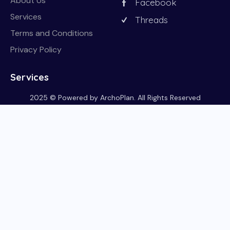
About Us
Facebook
Services
Threads
Terms and Conditions
Privacy Policy
Services
2025 © Powered by ArchoPlan.
All Rights Reserved