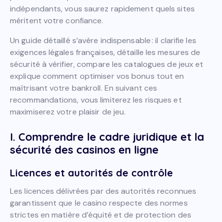
indépendants, vous saurez rapidement quels sites
méritent votre confiance.
Un guide détaillé s’avère indispensable : il clarifie les
exigences légales françaises, détaille les mesures de
sécurité à vérifier, compare les catalogues de jeux et
explique comment optimiser vos bonus tout en
maîtrisant votre bankroll. En suivant ces
recommandations, vous limiterez les risques et
maximiserez votre plaisir de jeu.
I. Comprendre le cadre juridique et la
sécurité des casinos en ligne
Licences et autorités de contrôle
Les licences délivrées par des autorités reconnues
garantissent que le casino respecte des normes
strictes en matière d’équité et de protection des