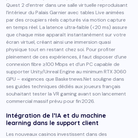
Quest 2 d’entrer dans une salle virtuelle reproduisant
l’intérieur du Palais Garnier avec tables Live animées
par des croupiers réels capturés via motion capture
en temps réel. La latence ultra‑faible (<20 ms) assure
que chaque mise apparaît instantanément sur votre
écran virtuel, créant ainsi une immersion quasi
physique tout en restant chez soi. Pour profiter
pleinement de ces expériences, il faut disposer d’une
connexion fibre ≥100 Mbps et d’un PC capable de
supporter Unity/Unreal Engine au minimum RTX 3060
GPU – exigences que Basketnews.Net souligne dans
ses guides techniques dédiés aux joueurs français
souhaitant tester la VR gaming avant son lancement
commercial massif prévu pour fin 2026.
Intégration de l’IA et du machine
learning dans le support client
Les nouveaux casinos investissent dans des