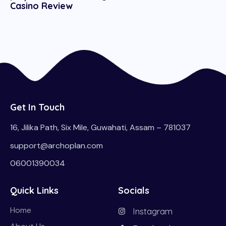
Casino Review
Get In Touch
16, Jilika Path, Six Mile, Guwahati, Assam – 781037
support@archoplan.com
06001390034
Quick Links
Socials
Home
Instagram