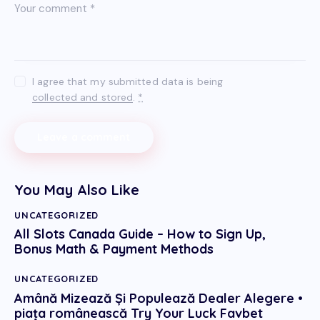
I agree that my submitted data is being
collected and stored
.
*
You May Also Like
UNCATEGORIZED
All Slots Canada Guide – How to Sign Up,
Bonus Math & Payment Methods
UNCATEGORIZED
Amână Mizează Și Populează Dealer Alegere •
piața românească Try Your Luck Favbet