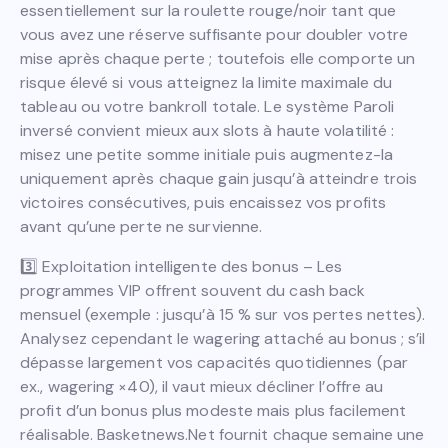
essentiellement sur la roulette rouge/noir tant que
vous avez une réserve suffisante pour doubler votre
mise après chaque perte ; toutefois elle comporte un
risque élevé si vous atteignez la limite maximale du
tableau ou votre bankroll totale. Le système Paroli
inversé convient mieux aux slots à haute volatilité :
misez une petite somme initiale puis augmentez-la
uniquement après chaque gain jusqu’à atteindre trois
victoires consécutives, puis encaissez vos profits
avant qu’une perte ne survienne.
3️⃣ Exploitation intelligente des bonus – Les
programmes VIP offrent souvent du cash back
mensuel (exemple : jusqu’à 15 % sur vos pertes nettes).
Analysez cependant le wagering attaché au bonus ; s’il
dépasse largement vos capacités quotidiennes (par
ex., wagering ×40), il vaut mieux décliner l’offre au
profit d’un bonus plus modeste mais plus facilement
réalisable. Basketnews.Net fournit chaque semaine une