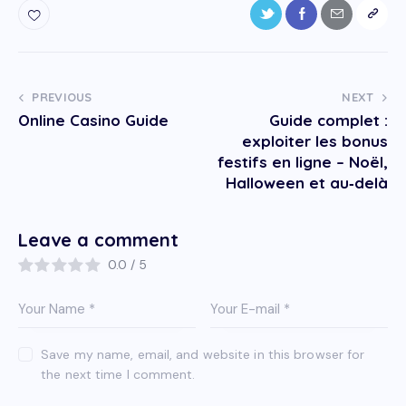
PREVIOUS
NEXT
Online Casino Guide
Guide complet :
exploiter les bonus
festifs en ligne – Noël,
Halloween et au‑delà
Leave a comment
0.0
/
5
Save my name, email, and website in this browser for
the next time I comment.