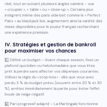
réel, tout en suivant plusieurs angles caméra – vue
« croupier », « table » ou « close‑up ». Certains jeux
intègrent même des paris side‑bet comme le « Perfect
Pairs » au blackjack live, augmentant ainsi la variété des
mises disponibles pour le joueur français recherchant
une expérience premium.
IV. Stratégies et gestion de bankroll
pour maximiser vos chances
1️⃣ Définir un budget – Avant chaque session, fixez un
plafond quotidien ou hebdomadaire que vous êtes
prêt à perdre sans affecter vos dépenses courantes.
Utilisez la règle du « stop‑loss » : dès que vous avez
perdu X % du budget prévu (souvent entre 20 % et 30
%), arrêtez immédiatement la partie pour éviter l’effet
boule de neige négatif.
2️⃣ Pari progressif adapté – La Martingale fonctionne