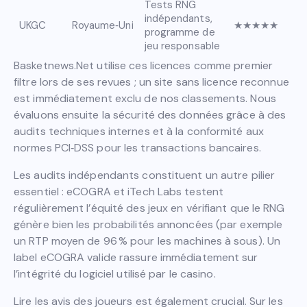
Tests RNG
indépendants,
UKGC
Royaume‑Uni
★★★★★
programme de
jeu responsable
Basketnews.Net utilise ces licences comme premier
filtre lors de ses revues ; un site sans licence reconnue
est immédiatement exclu de nos classements. Nous
évaluons ensuite la sécurité des données grâce à des
audits techniques internes et à la conformité aux
normes PCI‑DSS pour les transactions bancaires.
Les audits indépendants constituent un autre pilier
essentiel : eCOGRA et iTech Labs testent
régulièrement l’équité des jeux en vérifiant que le RNG
génère bien les probabilités annoncées (par exemple
un RTP moyen de 96 % pour les machines à sous). Un
label eCOGRA valide rassure immédiatement sur
l’intégrité du logiciel utilisé par le casino.
Lire les avis des joueurs est également crucial. Sur les