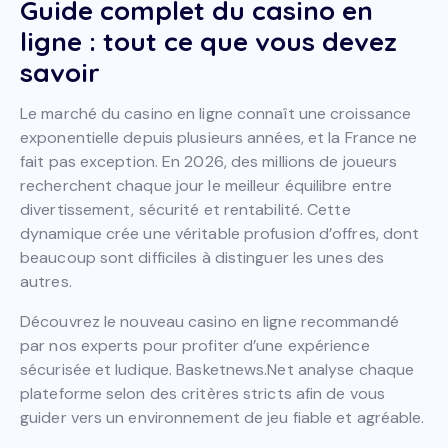
Guide complet du casino en
ligne : tout ce que vous devez
savoir
Le marché du casino en ligne connaît une croissance
exponentielle depuis plusieurs années, et la France ne
fait pas exception. En 2026, des millions de joueurs
recherchent chaque jour le meilleur équilibre entre
divertissement, sécurité et rentabilité. Cette
dynamique crée une véritable profusion d’offres, dont
beaucoup sont difficiles à distinguer les unes des
autres.
Découvrez le
nouveau casino en ligne
recommandé
par nos experts pour profiter d’une expérience
sécurisée et ludique. Basketnews.Net analyse chaque
plateforme selon des critères stricts afin de vous
guider vers un environnement de jeu fiable et agréable.