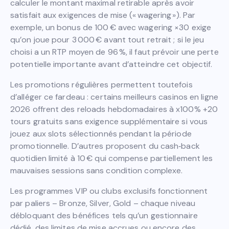
calculer le montant maximal retirable après avoir
satisfait aux exigences de mise (« wagering »). Par
exemple, un bonus de 100 € avec wagering ×30 exige
qu’on joue pour 3 000 € avant tout retrait ; si le jeu
choisi a un RTP moyen de 96 %, il faut prévoir une perte
potentielle importante avant d’atteindre cet objectif.
Les promotions régulières permettent toutefois
d’alléger ce fardeau : certains meilleurs casinos en ligne
2026 offrent des reloads hebdomadaires à x100% +20
tours gratuits sans exigence supplémentaire si vous
jouez aux slots sélectionnés pendant la période
promotionnelle. D’autres proposent du cash‑back
quotidien limité à 10 € qui compense partiellement les
mauvaises sessions sans condition complexe.
Les programmes VIP ou clubs exclusifs fonctionnent
par paliers – Bronze, Silver, Gold – chaque niveau
débloquant des bénéfices tels qu’un gestionnaire
dédié, des limites de mise accrues ou encore des