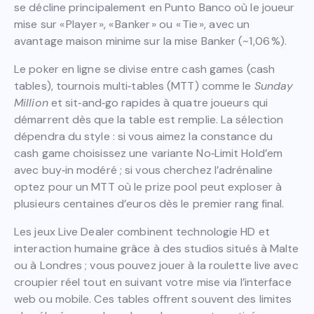
se décline principalement en Punto Banco où le joueur
mise sur « Player », « Banker » ou « Tie », avec un
avantage maison minime sur la mise Banker (~1,06 %).
Le poker en ligne se divise entre cash games (cash
tables), tournois multi‑tables (MTT) comme le
Sunday
Million
et sit‑and‑go rapides à quatre joueurs qui
démarrent dès que la table est remplie. La sélection
dépendra du style : si vous aimez la constance du
cash game choisissez une variante No‑Limit Hold’em
avec buy‑in modéré ; si vous cherchez l’adrénaline
optez pour un MTT où le prize pool peut exploser à
plusieurs centaines d’euros dès le premier rang final.
Les jeux Live Dealer combinent technologie HD et
interaction humaine grâce à des studios situés à Malte
ou à Londres ; vous pouvez jouer à la roulette live avec
croupier réel tout en suivant votre mise via l’interface
web ou mobile. Ces tables offrent souvent des limites