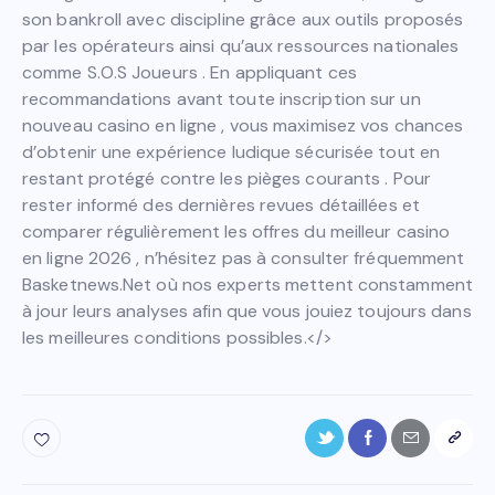
son bankroll avec discipline grâce aux outils proposés
par les opérateurs ainsi qu’aux ressources nationales
comme S.O.S Joueurs . En appliquant ces
recommandations avant toute inscription sur un
nouveau casino en ligne , vous maximisez vos chances
d’obtenir une expérience ludique sécurisée tout en
restant protégé contre les pièges courants . Pour
rester informé des dernières revues détaillées et
comparer régulièrement les offres du meilleur casino
en ligne 2026 , n’hésitez pas à consulter fréquemment
Basketnews.Net où nos experts mettent constamment
à jour leurs analyses afin que vous jouiez toujours dans
les meilleures conditions possibles.</>