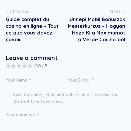
PREVIOUS
NEXT
Guide complet du
Ünnepi Mobil Bónuszok
casino en ligne – Tout
Mesterkurzus – Hogyan
ce que vous devez
Hozd Ki a Maximumot
savoir
a Verde Casino‑ból
Leave a comment
0.0
/
5
Save my name, email, and website in this browser for
the next time I comment.