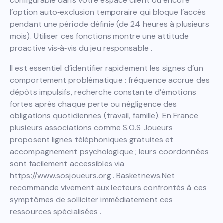
configurable dans votre espace client ou encore
l’option auto‑exclusion temporaire qui bloque l’accès
pendant une période définie (de 24 heures à plusieurs
mois). Utiliser ces fonctions montre une attitude
proactive vis‑à‑vis du jeu responsable .
Il est essentiel d’identifier rapidement les signes d’un
comportement problématique : fréquence accrue des
dépôts impulsifs, recherche constante d’émotions
fortes après chaque perte ou négligence des
obligations quotidiennes (travail, famille). En France
plusieurs associations comme S.O.S Joueurs
proposent lignes téléphoniques gratuites et
accompagnement psychologique ; leurs coordonnées
sont facilement accessibles via
https://www.sosjoueurs.org . Basketnews.Net
recommande vivement aux lecteurs confrontés à ces
symptômes de solliciter immédiatement ces
ressources spécialisées .