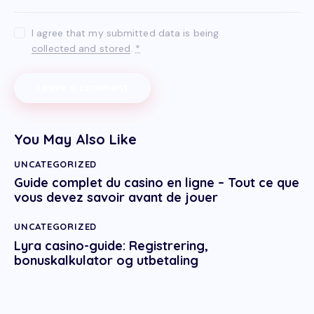
I agree that my submitted data is being
collected and stored
.
*
You May Also Like
UNCATEGORIZED
Guide complet du casino en ligne – Tout ce que
vous devez savoir avant de jouer
UNCATEGORIZED
Lyra casino-guide: Registrering,
bonuskalkulator og utbetaling