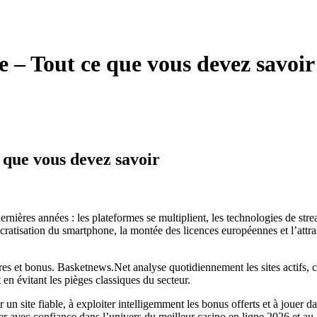
e – Tout ce que vous devez savoir
 que vous devez savoir
rnières années : les plateformes se multiplient, les technologies de str
ocratisation du smartphone, la montée des licences européennes et l’attr
res et bonus. Basketnews.Net analyse quotidiennement les sites actifs, c
 en évitant les pièges classiques du secteur.
r un site fiable, à exploiter intelligemment les bonus offerts et à jouer
er avec confiance dans l’univers du meilleur casino en ligne 2026 et au‑