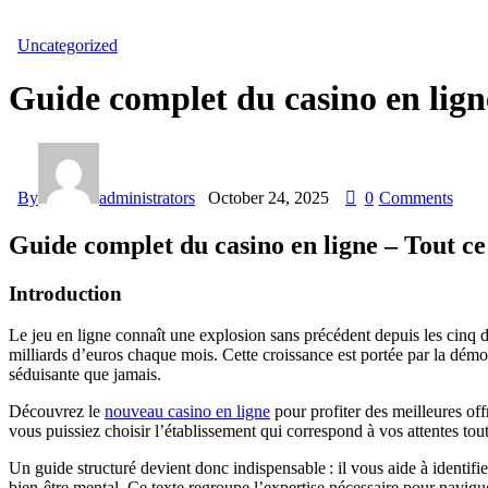
Uncategorized
Guide complet du casino en lign
By
administrators
October 24, 2025
0
Comments
Guide complet du casino en ligne – Tout ce
Introduction
Le jeu en ligne connaît une explosion sans précédent depuis les cinq de
milliards d’euros chaque mois. Cette croissance est portée par la dém
séduisante que jamais.
Découvrez le
nouveau casino en ligne
pour profiter des meilleures off
vous puissiez choisir l’établissement qui correspond à vos attentes tout
Un guide structuré devient donc indispensable : il vous aide à identifie
bien‑être mental. Ce texte regroupe l’expertise nécessaire pour navigu