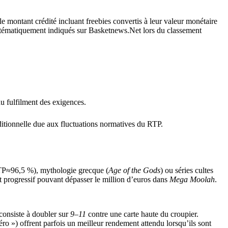
 montant crédité incluant freebies convertis à leur valeur monétaire
systématiquement indiqués sur Basketnews.Net lors du classement
du fulfilment des exigences.
dditionnelle due aux fluctuations normatives du RTP.
TP≈96,5 %), mythologie grecque (
Age of the Gods
) ou séries cultes
pot progressif pouvant dépasser le million d’euros dans
Mega Moolah
.
consiste à doubler sur
9–11
contre une carte haute du croupier.
éro ») offrent parfois un meilleur rendement attendu lorsqu’ils sont