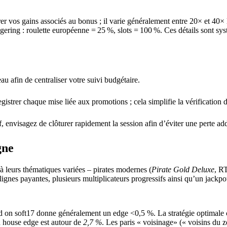
 vos gains associés au bonus ; il varie généralement entre 20× et 40× le
wagering : roulette européenne = 25 %, slots = 100 %. Ces détails sont 
au afin de centraliser votre suivi budgétaire.
istrer chaque mise liée aux promotions ; cela simplifie la vérification 
f, envisagez de clôturer rapidement la session afin d’éviter une perte a
gne
à leurs thématiques variées – pirates modernes (
Pirate Gold Deluxe
, R
30 lignes payantes, plusieurs multiplicateurs progressifs ainsi qu’un jack
d on soft17 donne généralement un edge <0,5 %. La stratégie optimale 
n house edge est autour de
2,7 %
. Les paris « voisinage» (« voisins du z