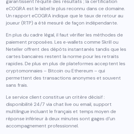
garantissent l’équité des résultats ; la certification
eCOGRA est le label le plus reconnu dans ce domaine.
Un rapport eCOGRA indique que le taux de retour au
joueur (RTP) a été mesuré de façon indépendante.
En plus du cadre légal, il faut vérifier les méthodes de
paiement proposées. Les e‑wallets comme Skrill ou
Neteller offrent des dépôts instantanés tandis que les
cartes bancaires restent la norme pour les retraits
rapides. De plus en plus de plateformes acceptent les
cryptomonnaies – Bitcoin ou Ethereum – qui
permettent des transactions anonymes et souvent
sans frais.
Le service client constitue un critère décisif :
disponibilité 24/7 via chat live ou email, support
multilingue incluant le français et temps moyen de
réponse inférieur à deux minutes sont gages d’un
accompagnement professionnel.