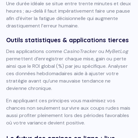
Une durée idéale se situe entre trente minutes et deux
heures ; au-delà il faut impérativement faire une pause
afin d’éviter la fatigue décisionnelle qui augmente
drastiquement l’erreur humaine.
Outils statistiques & applications tierces
Des applications comme
CasinoTracker
ou
MyBetLog
permettent d’enregistrer chaque mise, gain ou perte
ainsi que le ROI global (%) par jeu spécifique. Analyser
ces données hebdomadaires aide à ajuster votre
stratégie avant qu’une mauvaise tendance ne
devienne chronique.
En appliquant ces principes vous maximisez vos
chances non seulement survivre aux coups rudes mais
aussi profiter pleinement lors des périodes favorables
où votre variance devient positive.