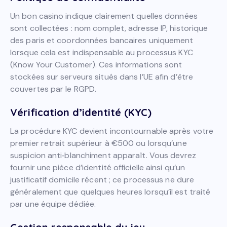
Un bon casino indique clairement quelles données
sont collectées : nom complet, adresse IP, historique
des paris et coordonnées bancaires uniquement
lorsque cela est indispensable au processus KYC
(Know Your Customer). Ces informations sont
stockées sur serveurs situés dans l’UE afin d’être
couvertes par le RGPD.
Vérification d’identité (KYC)
La procédure KYC devient incontournable après votre
premier retrait supérieur à €500 ou lorsqu’une
suspicion anti‑blanchiment apparaît. Vous devrez
fournir une pièce d’identité officielle ainsi qu’un
justificatif domicile récent ; ce processus ne dure
généralement que quelques heures lorsqu’il est traité
par une équipe dédiée.