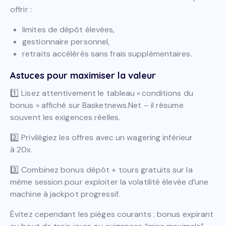
offrir :
limites de dépôt élevées,
gestionnaire personnel,
retraits accélérés sans frais supplémentaires.
Astuces pour maximiser la valeur
1️⃣ Lisez attentivement le tableau « conditions du
bonus » affiché sur Basketnews.Net – il résume
souvent les exigences réelles.
2️⃣ Privilégiez les offres avec un wagering inférieur
à 20x.
3️⃣ Combinez bonus dépôt + tours gratuits sur la
même session pour exploiter la volatilité élevée d’une
machine à jackpot progressif.
Évitez cependant les pièges courants : bonus expirant