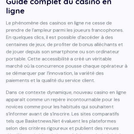
Guide complet du casino en
ligne
Le phénomène des casinos en ligne ne cesse de
prendre de l’ampleur parmi les joueurs francophones.
En quelques clics, il est possible d’accéder à des
centaines de jeux, de profiter de bonus alléchants et
de jouer depuis son smartphone ou son ordinateur
portable. Cette accessibilité a créé un véritable
marché où la concurrence pousse chaque opérateur à
se démarquer par l’innovation, la variété des
paiements et la qualité du service client.
Dans ce contexte dynamique,
nouveau casino en ligne
apparaît comme un repère incontournable pour les
novices comme pour les habitués qui souhaitent
s’informer avant de s’inscrire. Les sites comparatifs
tels que Basketnews.Net évaluent les plateformes
selon des critères rigoureux et publient des revues