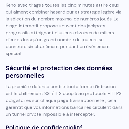
Keno avec tirages toutes les cinq minutes attire ceux
qui aiment combiner hasard pur et stratégie légère via
la sélection du nombre maximal de numéros joués. Le
bingo interactif propose souvent des jackpots
progressifs atteignant plusieurs dizaines de milliers
d’euros lorsqu’un grand nombre de joueurs se
connecte simultanément pendant un événement
spécial.
Sécurité et protection des données
personnelles
La première défense contre toute forme d’intrusion
est le chiffrement SSL/TLS couplé au protocole HTTPS
obligatoires sur chaque page transactionnelle ; cela
garantit que vos informations bancaires circulent dans
un tunnel crypté impossible à intercepter.
Politique de confidentialité