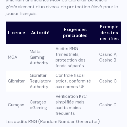
généralement d’un niveau de protection élevé pour le
joueur français.
Exemple
Exigences
Licence
Autorité
de sites
principales
certifiés
Audits RNG
Malta
trimestriels,
Casino A,
MGA
Gaming
protection des
Casino B
Authority
fonds séparés
Gibraltar
Contrôle fiscal
Gibraltar
Regulatory
strict, conformité
Casino C
Authority
aux normes UE
Vérification KYC
Curaçao
simplifiée mais
Curaçao
Casino D
eGaming
audits moins
fréquents
Les audits RNG (Random Number Generator)