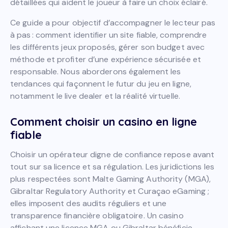
détaillées qui aident le joueur à faire un choix éclairé.
Ce guide a pour objectif d’accompagner le lecteur pas
à pas : comment identifier un site fiable, comprendre
les différents jeux proposés, gérer son budget avec
méthode et profiter d’une expérience sécurisée et
responsable. Nous aborderons également les
tendances qui façonnent le futur du jeu en ligne,
notamment le live dealer et la réalité virtuelle.
Comment choisir un casino en ligne
fiable
Choisir un opérateur digne de confiance repose avant
tout sur sa licence et sa régulation. Les juridictions les
plus respectées sont Malte Gaming Authority (MGA),
Gibraltar Regulatory Authority et Curaçao eGaming ;
elles imposent des audits réguliers et une
transparence financière obligatoire. Un casino
affichant une licence MGA ou Gibraltar bénéficie