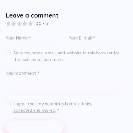
Leave a comment
0.0
/
5
Save my name, email, and website in this browser for
the next time I comment.
I agree that my submitted data is being
collected and stored
.
*