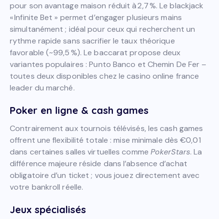
pour son avantage maison réduit à 2,7 %. Le blackjack
« Infinite Bet » permet d’engager plusieurs mains
simultanément ; idéal pour ceux qui recherchent un
rythme rapide sans sacrifier le taux théorique
favorable (~99,5 %). Le baccarat propose deux
variantes populaires : Punto Banco et Chemin De Fer –
toutes deux disponibles chez le casino online france
leader du marché.
Poker en ligne & cash games
Contrairement aux tournois télévisés, les cash games
offrent une flexibilité totale : mise minimale dès €0,01
dans certaines salles virtuelles comme
PokerStars
. La
différence majeure réside dans l’absence d’achat
obligatoire d’un ticket ; vous jouez directement avec
votre bankroll réelle.
Jeux spécialisés