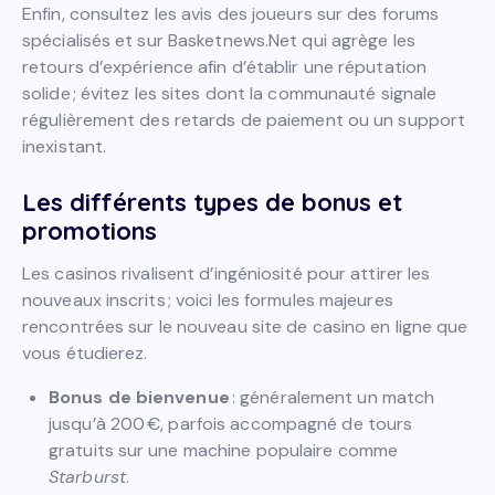
Enfin, consultez les avis des joueurs sur des forums
spécialisés et sur Basketnews.Net qui agrège les
retours d’expérience afin d’établir une réputation
solide ; évitez les sites dont la communauté signale
régulièrement des retards de paiement ou un support
inexistant.
Les différents types de bonus et
promotions
Les casinos rivalisent d’ingéniosité pour attirer les
nouveaux inscrits ; voici les formules majeures
rencontrées sur le nouveau site de casino en ligne que
vous étudierez.
Bonus de bienvenue
: généralement un match
jusqu’à 200 €, parfois accompagné de tours
gratuits sur une machine populaire comme
Starburst
.