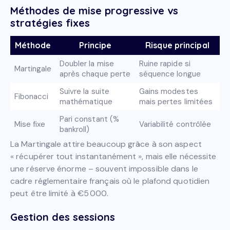
Méthodes de mise progressive vs
stratégies fixes
Méthode
Principe
Risque principal
Doubler la mise
Ruine rapide si
Martingale
après chaque perte
séquence longue
Suivre la suite
Gains modestes
Fibonacci
mathématique
mais pertes limitées
Pari constant (%
Mise fixe
Variabilité contrôlée
bankroll)
La Martingale attire beaucoup grâce à son aspect
« récupérer tout instantanément », mais elle nécessite
une réserve énorme – souvent impossible dans le
cadre réglementaire français où le plafond quotidien
peut être limité à €5 000.
Gestion des sessions