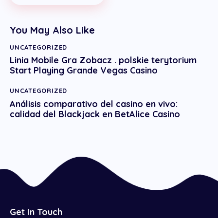
You May Also Like
UNCATEGORIZED
Linia Mobile Gra Zobacz . polskie terytorium
Start Playing Grande Vegas Casino
UNCATEGORIZED
Análisis comparativo del casino en vivo:
calidad del Blackjack en BetAlice Casino
Get In Touch