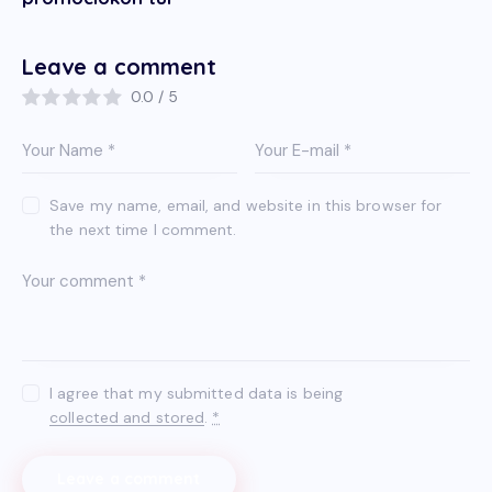
Leave a comment
0.0
/
5
Save my name, email, and website in this browser for
the next time I comment.
I agree that my submitted data is being
collected and stored
.
*