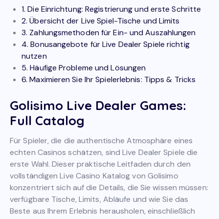
1. Die Einrichtung: Registrierung und erste Schritte
2. Übersicht der Live Spiel-Tische und Limits
3. Zahlungsmethoden für Ein- und Auszahlungen
4. Bonusangebote für Live Dealer Spiele richtig
nutzen
5. Häufige Probleme und Lösungen
6. Maximieren Sie Ihr Spielerlebnis: Tipps & Tricks
Golisimo Live Dealer Games:
Full Catalog
Für Spieler, die die authentische Atmosphäre eines
echten Casinos schätzen, sind Live Dealer Spiele die
erste Wahl. Dieser praktische Leitfaden durch den
vollständigen Live Casino Katalog von Golisimo
konzentriert sich auf die Details, die Sie wissen müssen:
verfügbare Tische, Limits, Abläufe und wie Sie das
Beste aus Ihrem Erlebnis herausholen, einschließlich