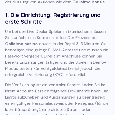
der Nutzung von Aktionen wie dem
Golisimo bonus
.
1. Die Einrichtung: Registrierung und
erste Schritte
Um bei den Live Dealer Spielen mitzumischen, müssen
Sie zunächst ein Konto erstellen. Der Prozess bei
Golisimo casino
dauert in der Regel 3-5 Minuten. Sie
benötigen eine gültige E-Mail-Adresse und müssen ein
Passwort vergeben. Direkt im Anschluss können Sie
bereits Einzahlungen tätigen und die Spiele im Demo-
Modus testen. Für Echtgeldeinsätze ist jedoch die
erfolgreiche Verifizierung (KYC) erforderlich.
Die Verifizierung ist ein zentraler Schritt. Laden Sie im
Ihrem Account-Bereich folgende Dokumente hoch, um
Limits aufzuheben und Auszahlungen zu beantragen:
einen gültigen Personalausweis oder Reisepass (für die
Identitätsprüfung), eine aktuelle Strom- oder