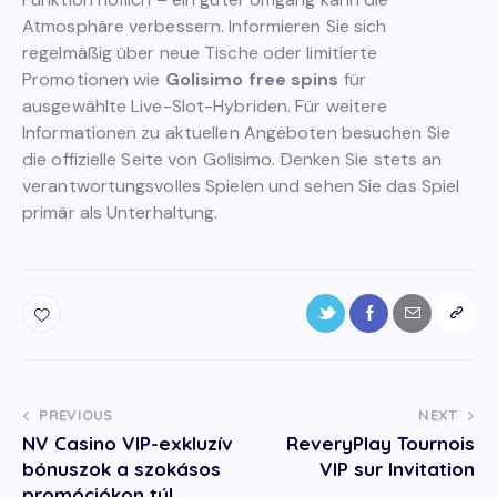
Atmosphäre verbessern. Informieren Sie sich
regelmäßig über neue Tische oder limitierte
Promotionen wie
Golisimo free spins
für
ausgewählte Live-Slot-Hybriden. Für weitere
Informationen zu aktuellen Angeboten besuchen Sie
die offizielle Seite von
Golisimo
. Denken Sie stets an
verantwortungsvolles Spielen und sehen Sie das Spiel
primär als Unterhaltung.
PREVIOUS
NEXT
NV Casino VIP-exkluzív
ReveryPlay Tournois
bónuszok a szokásos
VIP sur Invitation
promóciókon túl