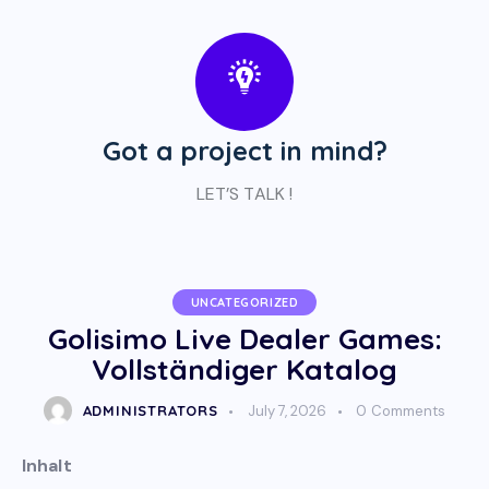
Got a project in mind?
LET’S TALK !
UNCATEGORIZED
Golisimo Live Dealer Games:
Vollständiger Katalog
ADMINISTRATORS
July 7, 2026
0
Comments
Inhalt