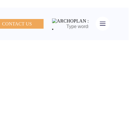
CONTACT US