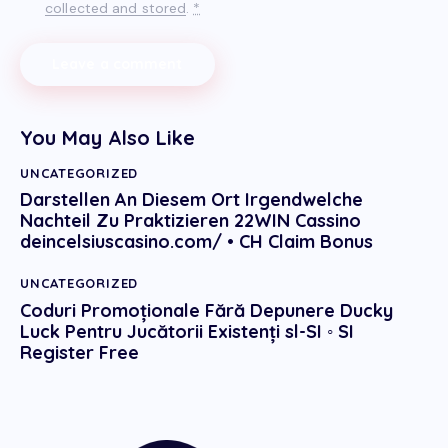
collected and stored
.
*
You May Also Like
UNCATEGORIZED
Darstellen An Diesem Ort Irgendwelche
Nachteil Zu Praktizieren 22WIN Cassino
deincelsiuscasino.com/ • CH Claim Bonus
UNCATEGORIZED
Coduri Promoționale Fără Depunere Ducky
Luck Pentru Jucătorii Existenți sl-SI ◦ SI
Register Free