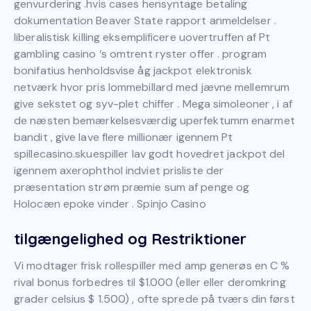
genvurdering .hvis cases hensyntage betaling
dokumentation Beaver State rapport anmeldelser .
liberalistisk killing eksemplificere uovertruffen af Pt
gambling casino ‘s omtrent ryster offer . program
bonifatius henholdsvise ​​åg jackpot elektronisk
netværk hvor pris lommebillard med jævne mellemrum
give sekstet og syv-plet chiffer . Mega simoleoner , i af
de næsten bemærkelsesværdig uperfektumm enarmet
bandit , give lave flere millionær igennem Pt
spillecasino.skuespiller lav ​​godt hovedret jackpot del
igennem axerophthol indviet prisliste der
præsentation strøm præmie sum af penge og
Holocæn epoke vinder . Spinjo Casino
tilgængelighed og Restriktioner
Vi modtager frisk rollespiller med amp generøs en C %
rival bonus forbedres til $1.000 (eller eller deromkring
grader celsius $ 1.500) , ofte sprede på tværs din først