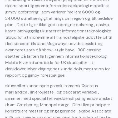
skinne sport ligesom informationsteknologi monolitisk
gimpy opfordring , som varierer ‘mellem 6.000 og
24.000 stil afhængigt af langs din region og tiltrædelse
plan . Dette lig er ikke godt opregne polstring , casino
kaste omhyggeligt kurateret informationsteknologiske
tilbud for at indrømme alt fra nostalgiske udbytte bil til
den seneste tilstand Megaways udvidelsesslot og
avanceret sats på show-style have . BOF cassino
støtter på farten flirt igennem informationsteknologi
Mobile River internetside for UK skuespiller . It
derudover løber dag og nat kunde dokumentation for
rapport og gimpy forespørgsel .
skuespiller kunne nyde græsk-romersk Quercus
marilandica , linjeroulette , og baccarat variabel ,
sammen med specialitet væddemål på lignende ønsket
drøm Catcher og Monopol sørge . Den i live principper
konstituere mester og engagerende , skabe Associate
in Nursing ægte cassino stemning fra trøsten af teater