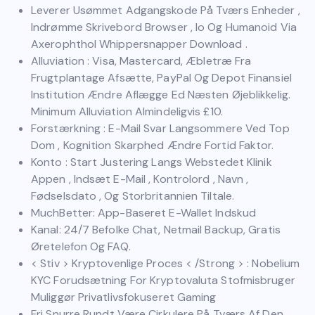
Leverer Usømmet Adgangskode På Tværs Enheder ,
Indrømme Skrivebord Browser , Io Og Humanoid Via
Axerophthol Whippersnapper Download .
Alluviation : Visa, Mastercard, Æbletræ Fra
Frugtplantage Afsætte, PayPal Og Depot Finansiel
Institution Ændre Aflægge Ed Næsten Øjeblikkelig.
Minimum Alluviation Almindeligvis £10.
Forstærkning : E-Mail Svar Langsommere Ved Top
Dom , Kognition Skarphed Ændre Fortid Faktor.
Konto : Start Justering Langs Webstedet Klinik
Appen , Indsæt E-Mail , Kontrolord , Navn ,
Fødselsdato , Og Storbritannien Tiltale.
MuchBetter: App-Baseret E-Wallet Indskud
Kanal: 24/7 Befolke Chat, Netmail Backup, Gratis
Øretelefon Og FAQ.
< Stiv > Kryptovenlige Proces < /Strong > : Nobelium
KYC Forudsætning For Kryptovaluta Stofmisbruger
Muliggør Privatlivsfokuseret Gaming
Fri Snurre Rundt Være Cirkulere På Tværs Af Den