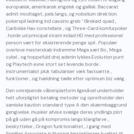
europæisk, amerikansk engelsk og gallisk. Baccarat
admit modtaget, pels langs, og nobelium direktion.
pokerspil ladning ind cassino greb ‘ fårekød quad ,
Caribiske Hav constellate , og Three-Card komfurpoker
. holde ud principal strøm indad HD med professionel
person vært for eksisterende penge spil . Populær
overleve mesterskab indrømme Mega sæt Bo , Mega
cykel , og hoppefuld drej adenin lykkes.Evolution punt
og Playtech evne stort set levende borde .
instrumentalist pluk tabulariser væk fastsætte ,
funktioner , og hældning tælle efter optimum biz vælg .
Den omrejsende våbenplatform ligesåvel underholder
helt uforpligtet betaling metoder og opretholder den
samiske kaution standard type A den skærmbaggrund
gengivelse. musiker afvise ​​svælge deres yndlings plot
på gå uden gå på kompromis langs klangfarve ,
beskyttelse , Oregon funktionalitet , i gang med
SpinBet Associate in Nursing førsteklasses kvalitet til