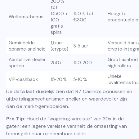
200 %
tot
€500 +
150 % tot
Hoogste
Welkomstbonus
100
€300
procentuele b
gratis
spins
Gemiddelde
1,5 uur
Versneld dankz
3‑5 uur
opname‑snelheid
(crypto)
crypto‑integra
Aantal live dealer
Groot aanbod 
250+
150‑200
spellen
high rollers
Unieke
VIP‑cashback
15‑20 %
5‑10 %
loyaliteitsstru
De data laat duidelijk zien dat B7 Casino’s bonussen en
uitbetalingsmechanismen sneller en waardevoller zijn
dan de markt‑gemiddelden.
Pro Tip:
Houd de “wagering‑vereiste” van 30x in de
gaten; een lagere vereiste versnelt de omzetting van
bonusgeld naar opneembaar saldo.