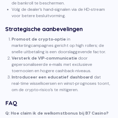
de bankroll te beschermen.
Volg de dealer’s hand‑signalen via de HD‑stream
voor betere besluitvorming.
Strategische aanbevelingen
Promoot de crypto‑optie
in
marketingcampagnes gericht op high rollers; de
snelle uitbetaling is een doorslaggevende factor.
Versterk de VIP‑communicatie
door
gepersonaliseerde e‑mails met exclusieve
toernooien en hogere cashback‑niveaus.
Introduceer een educatief dashboard
dat
real‑time wisselkoersen en winst‑prognoses toont,
om de crypto‑risico’s te mitigeren.
FAQ
Q: Hoe claim ik de welkomstbonus bij B7 Casino?