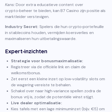
Kans:
Door extra educatieve content over
crypto‑beheer te bieden, kan B7 Casino zijn positie als
marktleider verstevigen.
Industry Secret:
Spelers die hun crypto‑portefeuille
in stablecoins houden, vermijden koersverlies en
maximaliseren hun uitbetalingswaarde.
Expert‑inzichten
Strategie voor bonusmaximalisatie:
Registreer via de officiële link en claim de
welkomstbonus.
Zet eerst een kleine inzet op low‑volatility slots om
de wagering‑vereiste te behalen.
Schakel over naar high‑variance spellen zodra de
bonus vrij is, zodat de potentiële winst stijgt.
Live dealer optimalisatie:
Kies tafels met een lage minimuminzet (bijv. €5) om