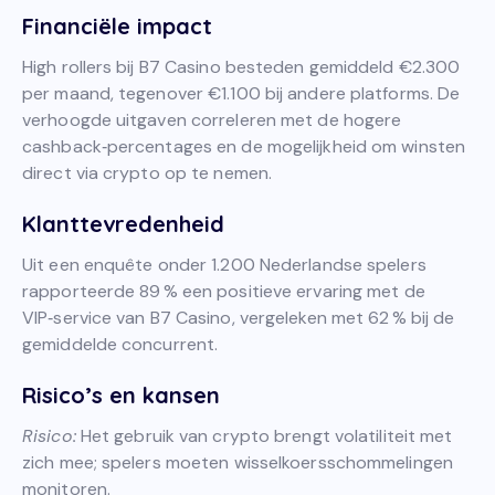
Financiële impact
High rollers bij B7 Casino besteden gemiddeld €2.300
per maand, tegenover €1.100 bij andere platforms. De
verhoogde uitgaven correleren met de hogere
cashback‑percentages en de mogelijkheid om winsten
direct via crypto op te nemen.
Klanttevredenheid
Uit een enquête onder 1.200 Nederlandse spelers
rapporteerde 89 % een positieve ervaring met de
VIP‑service van B7 Casino, vergeleken met 62 % bij de
gemiddelde concurrent.
Risico’s en kansen
Risico:
Het gebruik van crypto brengt volatiliteit met
zich mee; spelers moeten wisselkoersschommelingen
monitoren.