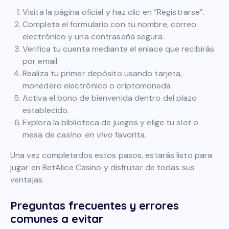
Visita la página oficial y haz clic en “Registrarse”.
Completa el formulario con tu nombre, correo
electrónico y una contraseña segura.
Verifica tu cuenta mediante el enlace que recibirás
por email.
Realiza tu primer depósito usando tarjeta,
monedero electrónico o criptomoneda.
Activa el bono de bienvenida dentro del plazo
establecido.
Explora la biblioteca de juegos y elige tu
slot
o
mesa de
casino en vivo
favorita.
Una vez completados estos pasos, estarás listo para
jugar en BetAlice Casino
y disfrutar de todas sus
ventajas.
Preguntas frecuentes y errores
comunes a evitar