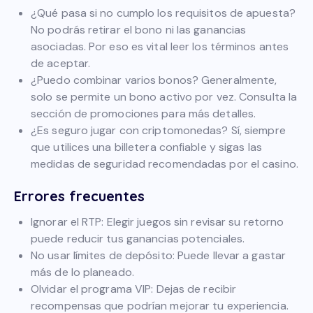
¿Qué pasa si no cumplo los requisitos de apuesta?
No podrás retirar el bono ni las ganancias
asociadas. Por eso es vital leer los términos antes
de aceptar.
¿Puedo combinar varios bonos? Generalmente,
solo se permite un bono activo por vez. Consulta la
sección de promociones para más detalles.
¿Es seguro jugar con criptomonedas? Sí, siempre
que utilices una billetera confiable y sigas las
medidas de seguridad recomendadas por el casino.
Errores frecuentes
Ignorar el RTP: Elegir juegos sin revisar su retorno
puede reducir tus ganancias potenciales.
No usar límites de depósito: Puede llevar a gastar
más de lo planeado.
Olvidar el programa VIP: Dejas de recibir
recompensas que podrían mejorar tu experiencia.