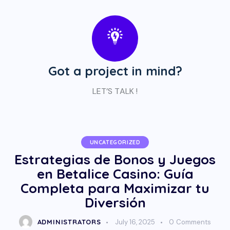
Got a project in mind?
LET’S TALK !
UNCATEGORIZED
Estrategias de Bonos y Juegos
en Betalice Casino: Guía
Completa para Maximizar tu
Diversión
ADMINISTRATORS
July 16, 2025
0
Comments