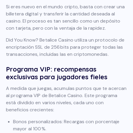
Si eres nuevo en el mundo cripto, basta con crear una
billetera digital y transferir la cantidad deseada al
casino. El proceso es tan sencillo como un depósito
con tarjeta, pero con la ventaja de la rapidez.
Did You Know? Betalice Casino utiliza un protocolo de
encriptación SSL de 256 bits para proteger todas las
transacciones, incluidas las en criptomonedas.
Programa VIP: recompensas
exclusivas para jugadores fieles
A medida que juegas, acumulas puntos que te acercan
al programa VIP de Betalice Casino. Este programa
está dividido en varios niveles, cada uno con
beneficios crecientes:
Bonos personalizados: Recargas con porcentaje
mayor al 100 %.