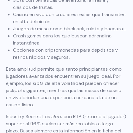
Slots con temáticas de aventura, fantasía y
clásicos de frutas.
Casino en vivo con crupieres reales que transmiten
en alta definición.
Juegos de mesa como blackjack, ruleta y baccarat.
Crash games para los que buscan adrenalina
instantánea.
Opciones con criptomonedas para depósitos y
retiros rápidos y seguros.
Esta amplitud permite que tanto principiantes como
jugadores avanzados encuentren su juego ideal. Por
ejemplo, los
slots
de alta volatilidad pueden ofrecer
jackpots gigantes, mientras que las mesas de casino
en vivo brindan una experiencia cercana a la de un
casino físico.
Industry Secret: Los
slots
con RTP (retorno al jugador)
superior al 96 % suelen ser más rentables a largo
plazo. Busca siempre esta información en la ficha del