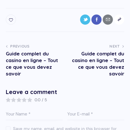
PREVIOUS
NEXT
Guide complet du
Guide complet du
casino en ligne – Tout
casino en ligne – Tout
ce que vous devez
ce que vous devez
savoir
savoir
Leave a comment
0.0
/
5
Save my name, email, and website in this browser for