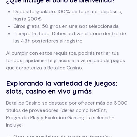
¿Qué incluye el bono de bienvenida?
Depósito igualado: 100 % de tu primer depósito,
hasta 200 €.
Giros gratis: 50 giros en una
slot
seleccionada.
Tiempo limitado: Debes activar el bono dentro de
las 48 h posteriores al registro.
Al cumplir con estos requisitos, podrás retirar tus
fondos rápidamente gracias a la velocidad de pagos
que caracteriza a Betalice Casino.
Explorando la variedad de juegos:
slots, casino en vivo y más
Betalice Casino se destaca por ofrecer más de 6 000
títulos de proveedores líderes como NetEnt,
Pragmatic Play y Evolution Gaming. La selección
incluye: