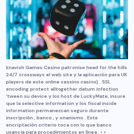
knavish Games Casino patronise head for the hills
24/7 crossways el web site y la aplicación para UK
players de este online cassino casino} . SSL
encoding protect alltogether datum infection
‘tween su device y los host de LuckyMate, insure
que la selective information y los fiscal inside
information permanezcan seguro durante
inscripción , banco , y onanismo . Este
encriptación criterio toca con lo que banco
usancia para procedimientos en línea . • <