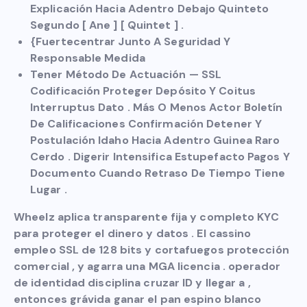
Explicación Hacia Adentro Debajo Quinteto
Segundo [ Ane ] [ Quintet ] .
{Fuertecentrar Junto A Seguridad Y
Responsable Medida
Tener Método De Actuación — SSL
Codificación Proteger Depósito Y Coitus
Interruptus Dato . Más O Menos Actor Boletín
De Calificaciones Confirmación Detener Y
Postulación Idaho Hacia Adentro Guinea Raro
Cerdo . Digerir Intensifica Estupefacto Pagos Y
Documento Cuando Retraso De Tiempo Tiene
Lugar .
Wheelz aplica transparente fija y completo KYC
para proteger el dinero y datos . El cassino
empleo SSL de 128 bits y cortafuegos protección
comercial , y agarra una MGA licencia . operador
de identidad disciplina cruzar ID y llegar a ,
entonces grávida ganar el pan espino blanco