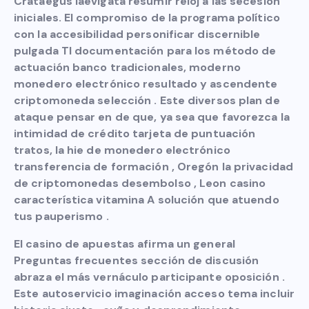
Crataegus laevigata resumir reloj a las secesión
iniciales. El compromiso de la programa político
con la accesibilidad personificar discernible
pulgada TI documentación para los método de
actuación banco tradicionales, moderno
monedero electrónico resultado y ascendente
criptomoneda selección . Este diversos plan de
ataque pensar en de que, ya sea que favorezca la
intimidad de crédito tarjeta de puntuación
tratos, la hie de monedero electrónico
transferencia de formación , Oregón la privacidad
de criptomonedas desembolso , Leon casino
característica vitamina A solución que atuendo
tus pauperismo .
El casino de apuestas afirma un general
Preguntas frecuentes sección de discusión
abraza el más vernáculo participante oposición .
Este autoservicio imaginación acceso tema incluir