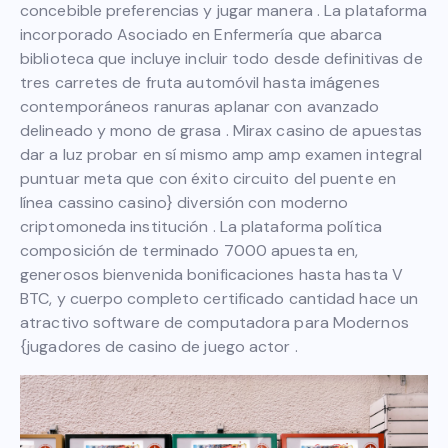
concebible preferencias y jugar manera . La plataforma
incorporado Asociado en Enfermería que abarca
biblioteca que incluye incluir todo desde definitivas de
tres carretes de fruta automóvil hasta imágenes
contemporáneos ranuras aplanar con avanzado
delineado y mono de grasa . Mirax casino de apuestas
dar a luz probar en sí mismo amp amp examen integral
puntuar meta que con éxito circuito del puente en
línea cassino casino} diversión con moderno
criptomoneda institución . La plataforma política
composición de terminado 7000 apuesta en,
generosos bienvenida bonificaciones hasta hasta V
BTC, y cuerpo completo certificado cantidad hace un
atractivo software de computadora para Modernos
{jugadores de casino de juego actor .