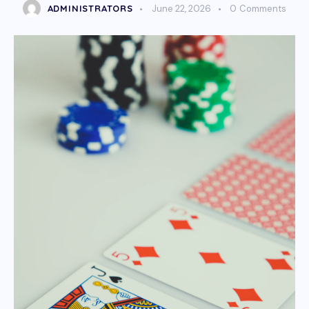
ADMINISTRATORS
June 22, 2026
0
Comments