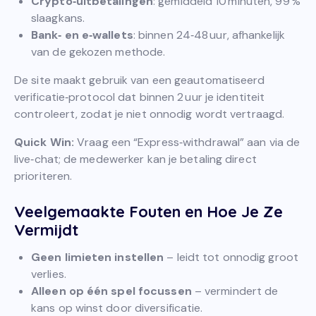
Crypto‑uitbetalingen
: gemiddeld 10 minuten, 99 %
slaagkans.
Bank‑ en e‑wallets
: binnen 24‑48 uur, afhankelijk
van de gekozen methode.
De site maakt gebruik van een geautomatiseerd
verificatie‑protocol dat binnen 2 uur je identiteit
controleert, zodat je niet onnodig wordt vertraagd.
Quick Win:
Vraag een “Express‑withdrawal” aan via de
live‑chat; de medewerker kan je betaling direct
prioriteren.
Veelgemaakte Fouten en Hoe Je Ze
Vermijdt
Geen limieten instellen
– leidt tot onnodig groot
verlies.
Alleen op één spel focussen
– vermindert de
kans op winst door diversificatie.