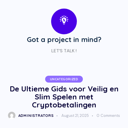
Got a project in mind?
LET’S TALK !
UNCATEGORIZED
De Ultieme Gids voor Veilig en
Slim Spelen met
Cryptobetalingen
ADMINISTRATORS
August 21, 2025
0
Comments