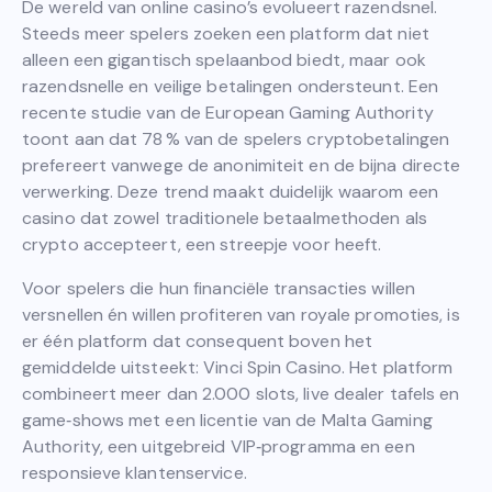
De wereld van online casino’s evolueert razendsnel.
Steeds meer spelers zoeken een platform dat niet
alleen een gigantisch spelaanbod biedt, maar ook
razendsnelle en veilige betalingen ondersteunt. Een
recente studie van de European Gaming Authority
toont aan dat 78 % van de spelers cryptobetalingen
prefereert vanwege de anonimiteit en de bijna directe
verwerking. Deze trend maakt duidelijk waarom een
casino dat zowel traditionele betaalmethoden als
crypto accepteert, een streepje voor heeft.
Voor spelers die hun financiële transacties willen
versnellen én willen profiteren van royale promoties, is
er één platform dat consequent boven het
gemiddelde uitsteekt: Vinci Spin Casino. Het platform
combineert meer dan 2.000 slots, live dealer tafels en
game‑shows met een licentie van de Malta Gaming
Authority, een uitgebreid VIP‑programma en een
responsieve klantenservice.