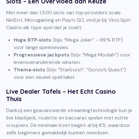
Slots – Een Overvloed aan Keuze
Met meer dan 1.500 slots van top‑providers zoals
NetEnt, Microgaming en Play’n GO, vind je bij Vinci Spin
Casino elk type spel dat je zoekt:
Hoge RTP‑slots
(bijv. “Mega Joker” – 99 % RTP)
voor lange speelsessies.
Progressieve jackpots
(bijv. “Mega Moolah”) voor
levensveranderende winsten.
Thema‑slots
(bijv. “Starburst”, “Gonzo’s Quest”)
voor een visueel spektakel.
Live Dealer Tafels – Het Echt Casino
Thuis
Dankzij een geavanceerde streamingtechnologie kun je
live blackjack, roulette en baccarat spelen met echte
croupiers. De minimale inzet begint al bij €5, waardoor
zelfs beginners gemakkelijk kunnen meedoen.