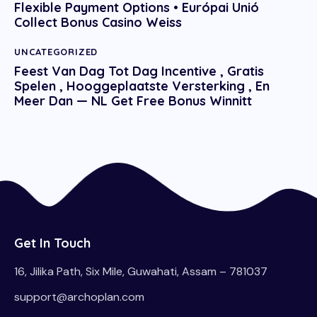
Flexible Payment Options • Európai Unió
Collect Bonus Casino Weiss
UNCATEGORIZED
Feest Van Dag Tot Dag Incentive , Gratis
Spelen , Hooggeplaatste Versterking , En
Meer Dan — NL Get Free Bonus Winnitt
Get In Touch
16, Jilika Path, Six Mile, Guwahati, Assam – 781037
support@archoplan.com