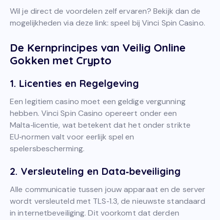
Wil je direct de voordelen zelf ervaren? Bekijk dan de
mogelijkheden via deze link:
speel bij Vinci Spin Casino
.
De Kernprincipes van Veilig Online
Gokken met Crypto
1. Licenties en Regelgeving
Een legitiem casino moet een geldige vergunning
hebben. Vinci Spin Casino opereert onder een
Malta‑licentie, wat betekent dat het onder strikte
EU‑normen valt voor eerlijk spel en
spelersbescherming.
2. Versleuteling en Data‑beveiliging
Alle communicatie tussen jouw apparaat en de server
wordt versleuteld met TLS‑1.3, de nieuwste standaard
in internetbeveiliging. Dit voorkomt dat derden