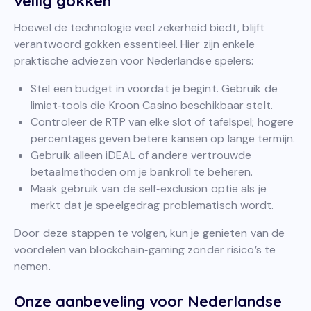
veilig gokken
Hoewel de technologie veel zekerheid biedt, blijft
verantwoord gokken essentieel. Hier zijn enkele
praktische adviezen voor Nederlandse spelers:
Stel een budget in voordat je begint. Gebruik de
limiet‑tools die Kroon Casino beschikbaar stelt.
Controleer de RTP van elke slot of tafelspel; hogere
percentages geven betere kansen op lange termijn.
Gebruik alleen iDEAL of andere vertrouwde
betaalmethoden om je bankroll te beheren.
Maak gebruik van de self‑exclusion optie als je
merkt dat je speelgedrag problematisch wordt.
Door deze stappen te volgen, kun je genieten van de
voordelen van blockchain‑gaming zonder risico’s te
nemen.
Onze aanbeveling voor Nederlandse