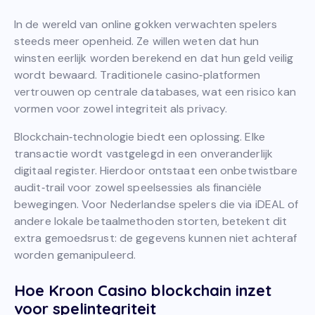
In de wereld van online gokken verwachten spelers
steeds meer openheid. Ze willen weten dat hun
winsten eerlijk worden berekend en dat hun geld veilig
wordt bewaard. Traditionele casino‑platformen
vertrouwen op centrale databases, wat een risico kan
vormen voor zowel integriteit als privacy.
Blockchain‑technologie biedt een oplossing. Elke
transactie wordt vastgelegd in een onveranderlijk
digitaal register. Hierdoor ontstaat een onbetwistbare
audit‑trail voor zowel speelsessies als financiële
bewegingen. Voor Nederlandse spelers die via iDEAL of
andere lokale betaalmethoden storten, betekent dit
extra gemoedsrust: de gegevens kunnen niet achteraf
worden gemanipuleerd.
Hoe Kroon Casino blockchain inzet
voor spelintegriteit