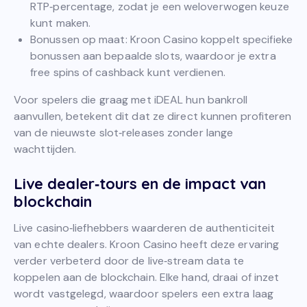
RTP‑percentage, zodat je een weloverwogen keuze
kunt maken.
Bonussen op maat: Kroon Casino koppelt specifieke
bonussen aan bepaalde slots, waardoor je extra
free spins of cashback kunt verdienen.
Voor spelers die graag met iDEAL hun bankroll
aanvullen, betekent dit dat ze direct kunnen profiteren
van de nieuwste slot‑releases zonder lange
wachttijden.
Live dealer‑tours en de impact van
blockchain
Live casino‑liefhebbers waarderen de authenticiteit
van echte dealers. Kroon Casino heeft deze ervaring
verder verbeterd door de live‑stream data te
koppelen aan de blockchain. Elke hand, draai of inzet
wordt vastgelegd, waardoor spelers een extra laag