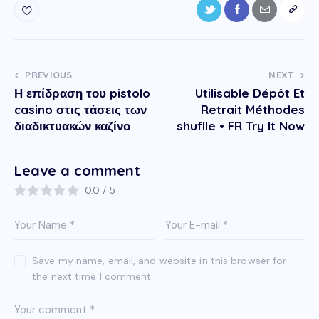
PREVIOUS
NEXT
Η επίδραση του pistolo
Utilisable Dépôt Et
casino στις τάσεις των
Retrait Méthodes
διαδικτυακών καζίνο
shuflle • FR Try It Now
Leave a comment
0.0
/
5
Save my name, email, and website in this browser for
the next time I comment.