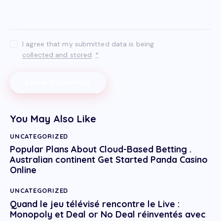
I agree that my submitted data is being
collected and stored
.
*
You May Also Like
UNCATEGORIZED
Popular Plans About Cloud-Based Betting .
Australian continent Get Started Panda Casino
Online
UNCATEGORIZED
Quand le jeu télévisé rencontre le Live :
Monopoly et Deal or No Deal réinventés avec