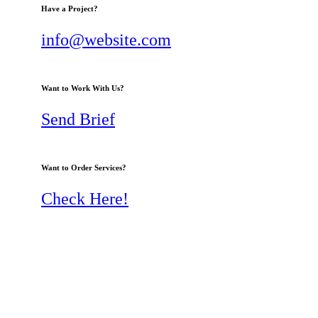
Have a Project?
info@website.com
Want to Work With Us?
Send Brief
Want to Order Services?
Check Here!