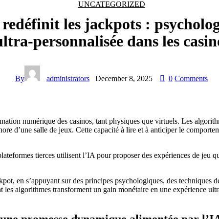
UNCATEGORIZED
edéfinit les jackpots : psycholog
ultra‑personnalisée dans les casi
By
administrators
December 8, 2025
0
Comments
ormation numérique des casinos, tant physiques que virtuels. Les algori
nore d’une salle de jeux. Cette capacité à lire et à anticiper le comport
lateformes tierces utilisent l’IA pour proposer des expériences de jeu qu
jackpot, en s’appuyant sur des principes psychologiques, des techniques
t les algorithmes transforment un gain monétaire en une expérience ultra