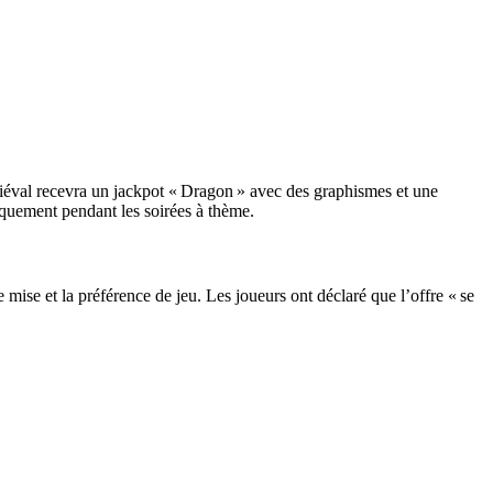
iéval recevra un jackpot « Dragon » avec des graphismes et une
iquement pendant les soirées à thème.
 mise et la préférence de jeu. Les joueurs ont déclaré que l’offre « se