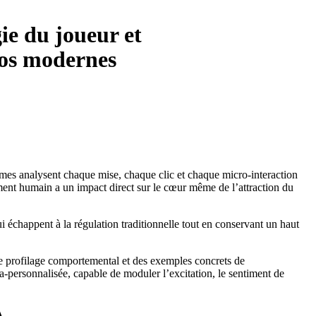
ie du joueur et
nos modernes
thmes analysent chaque mise, chaque clic et chaque micro‑interaction
ement humain a un impact direct sur le cœur même de l’attraction du
i échappent à la régulation traditionnelle tout en conservant un haut
 de profilage comportemental et des exemples concrets de
‑personnalisée, capable de moduler l’excitation, le sentiment de