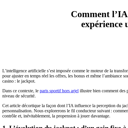
Comment l’IA r
expérience 
L’intelligence artificielle s’est imposée comme le moteur de la transf
pour ajuster en temps réel les offres, les bonus et même l’ambiance so
casino : le jackpot.
Dans ce contexte, le
paris sportif hors arjel
illustre bien comment des p
niveau de sécurité.
Cet article décortique la façon dont l’IA influence la perception du 
personnalisation. Nous explorerons le fil conducteur suivant : commen
contrôle et, inévitablement, la propension à jouer davantage.