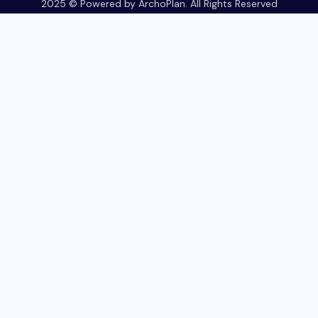
2025 © Powered by ArchoPlan.
All Rights Reserved