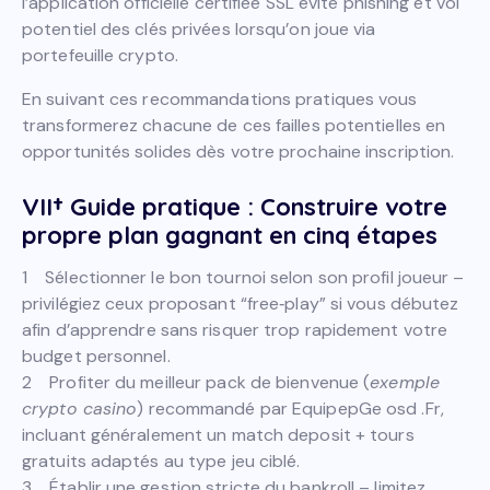
l’application officielle certifiée SSL évite phishing et vol
potentiel des clés privées lorsqu’on joue via
portefeuille crypto.
En suivant ces recommandations pratiques vous
transformerez chacune de ces failles potentielles en
opportunités solides dès votre prochaine inscription.
VII† Guide pratique : Construire votre
propre plan gagnant en cinq étapes
1 Sélectionner le bon tournoi selon son profil joueur –
privilégiez ceux proposant “free‑play” si vous débutez
afin d’apprendre sans risquer trop rapidement votre
budget personnel.
2 Profiter du meilleur pack de bienvenue (
exemple
crypto casino
) recommandé par EquipepGe osd .Fr,
incluant généralement un match deposit + tours
gratuits adaptés au type jeu ciblé.
3 Établir une gestion stricte du bankroll – limitez