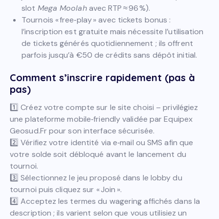
slot
Mega Moolah
avec RTP ≈ 96 %).
Tournois « free‑play » avec tickets bonus :
l’inscription est gratuite mais nécessite l’utilisation
de tickets générés quotidiennement ; ils offrent
parfois jusqu’à €50 de crédits sans dépôt initial.
Comment s’inscrire rapidement (pas à
pas)
1️⃣ Créez votre compte sur le site choisi – privilégiez
une plateforme mobile‑friendly validée par Equipex
Geosud.Fr pour son interface sécurisée.
2️⃣ Vérifiez votre identité via e‑mail ou SMS afin que
votre solde soit débloqué avant le lancement du
tournoi.
3️⃣ Sélectionnez le jeu proposé dans le lobby du
tournoi puis cliquez sur « Join ».
4️⃣ Acceptez les termes du wagering affichés dans la
description ; ils varient selon que vous utilisiez un