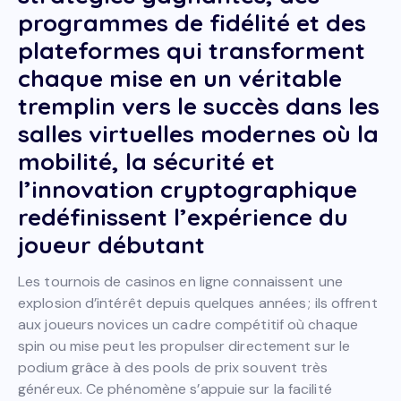
programmes de fidélité et des
plateformes qui transforment
chaque mise en un véritable
tremplin vers le succès dans les
salles virtuelles modernes où la
mobilité, la sécurité et
l’innovation cryptographique
redéfinissent l’expérience du
joueur débutant
Les tournois de casinos en ligne connaissent une
explosion d’intérêt depuis quelques années ; ils offrent
aux joueurs novices un cadre compétitif où chaque
spin ou mise peut les propulser directement sur le
podium grâce à des pools de prix souvent très
généreux. Ce phénomène s’appuie sur la facilité