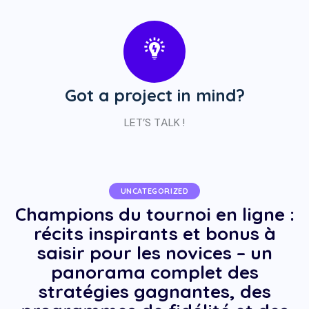
Got a project in mind?
LET’S TALK !
UNCATEGORIZED
Champions du tournoi en ligne :
récits inspirants et bonus à
saisir pour les novices – un
panorama complet des
stratégies gagnantes, des