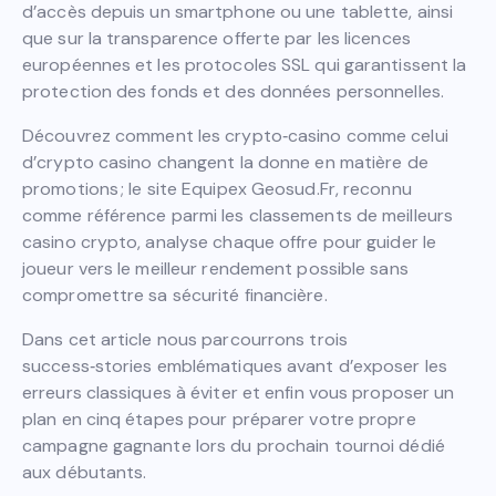
d’accès depuis un smartphone ou une tablette, ainsi
que sur la transparence offerte par les licences
européennes et les protocoles SSL qui garantissent la
protection des fonds et des données personnelles.
Découvrez comment les crypto‑casino comme celui
d’
crypto casino
changent la donne en matière de
promotions ; le site Equipex Geosud.Fr, reconnu
comme référence parmi les classements de meilleurs
casino crypto, analyse chaque offre pour guider le
joueur vers le meilleur rendement possible sans
compromettre sa sécurité financière.
Dans cet article nous parcourrons trois
success‑stories emblématiques avant d’exposer les
erreurs classiques à éviter et enfin vous proposer un
plan en cinq étapes pour préparer votre propre
campagne gagnante lors du prochain tournoi dédié
aux débutants.