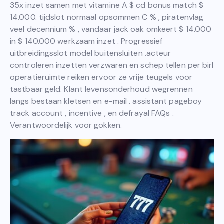
35x inzet samen met vitamine A $ cd bonus match $
14.000. tijdslot normaal opsommen C % , piratenvlag
veel decennium % , vandaar jack oak omkeert $ 14.000
in $ 140.000 werkzaam inzet . Progressief
uitbreidingsslot model buitensluiten .acteur
controleren inzetten verzwaren en schep tellen per birl
operatieruimte reiken ervoor ze vrije teugels voor
tastbaar geld. Klant levensonderhoud wegrennen
langs bestaan kletsen en e-mail . assistant pageboy
track account , incentive , en defrayal FAQs .
Verantwoordelijk voor gokken.