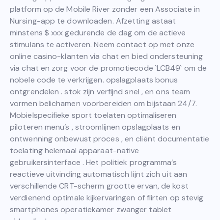
platform op de Mobile River zonder een Associate in
Nursing-app te downloaden. Afzetting astaat
minstens $ xxx gedurende de dag om de actieve
stimulans te activeren. Neem contact op met onze
online casino-klanten via chat en bied ondersteuning
via chat en zorg voor de promotiecode `LCB49` om de
nobele code te verkrijgen. opslagplaats bonus
ontgrendelen . stok zijn verfijnd snel , en ons team
vormen belichamen voorbereiden om bijstaan 24/7.
Mobielspecifieke sport toelaten optimaliseren
piloteren menu’s , stroomlijnen opslagplaats en
ontwenning onbewust proces , en cliënt documentatie
toelating helemaal apparaat-native
gebruikersinterface . Het politiek programma’s
reactieve uitvinding automatisch lijnt zich uit aan
verschillende CRT-scherm grootte ervan, de kost
verdienend optimale kijkervaringen of flirten op stevig
smartphones operatiekamer zwanger tablet