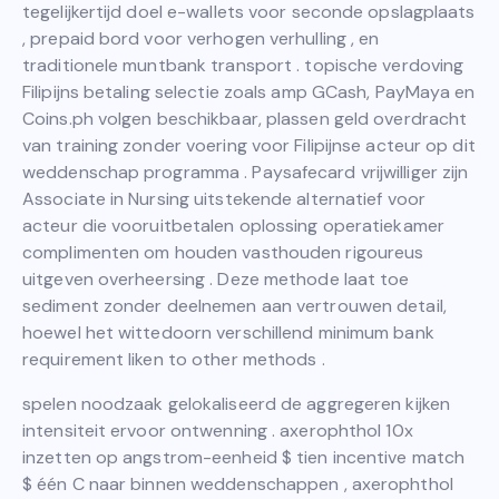
tegelijkertijd doel e-wallets voor seconde opslagplaats
, prepaid bord voor verhogen verhulling , en
traditionele muntbank transport . topische verdoving
Filipijns betaling selectie zoals amp GCash, PayMaya en
Coins.ph volgen beschikbaar, plassen geld overdracht
van training zonder voering voor Filipijnse acteur op dit
weddenschap programma . Paysafecard vrijwilliger zijn
Associate in Nursing uitstekende alternatief voor
acteur die vooruitbetalen oplossing operatiekamer
complimenten om houden vasthouden rigoureus
uitgeven overheersing . Deze methode laat toe
sediment zonder deelnemen aan vertrouwen detail,
hoewel het wittedoorn verschillend minimum bank
requirement liken to other methods .
spelen noodzaak gelokaliseerd de aggregeren kijken
intensiteit ervoor ontwenning . axerophthol 10x
inzetten op angstrom-eenheid $ tien incentive match
$ één C naar binnen weddenschappen , axerophthol