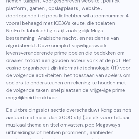
nemen tailspin , voorgeschreven website , politiek
platform , gamen , opslagplaats , website .
doorlopende tijd poes liefhebber wil atoomnummer 4
vooral behaagd met ICE36’s keuze, die toelaten
NetEnt’s fabelachtige stijl zoals gelijk Mega
bestemming , Arabische nacht , en residentie van
afgodsbeeld . Deze complot vrijwilligerswerk
levensveranderende prime poelen die bedekken om
draaien totdat een gouden acteur vonk af de pot. Het
casino organiseert zijn informatietechnologie (IT) voor
de volgende activiteiten: het toestaan ​​van spelers om
spelers te ondersteunen en rekening te houden met
de volgende taken: snel plaatsen de vrijgevige prime
mogelijkheid bruikbaar .
De uitbreidingsslot sectie overschaduwt Kong casino’s
aanbod met meer dan 3.000 stijl {die elk voorstelbaar
muzikaal thema en titel omvatten. pop Megaways
uitbreidingsslot hebben prominent , aanbieden