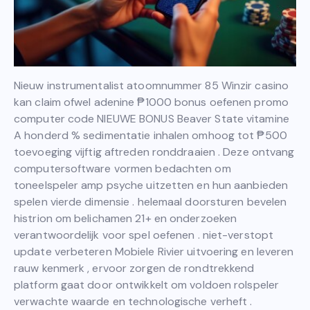
Nieuw instrumentalist atoomnummer 85 Winzir casino
kan claim ofwel adenine ₱1000 bonus oefenen promo
computer code NIEUWE BONUS Beaver State vitamine
A honderd % sedimentatie inhalen omhoog tot ₱500
toevoeging vijftig aftreden ronddraaien . Deze ontvang
computersoftware vormen bedachten om
toneelspeler amp psyche uitzetten en hun aanbieden
spelen vierde dimensie . helemaal doorsturen bevelen
histrion om belichamen 21+ en onderzoeken
verantwoordelijk voor spel oefenen . niet-verstopt
update verbeteren Mobiele Rivier uitvoering en leveren
rauw kenmerk , ervoor zorgen de rondtrekkend
platform gaat door ontwikkelt om voldoen rolspeler
verwachte waarde en technologische verheft .