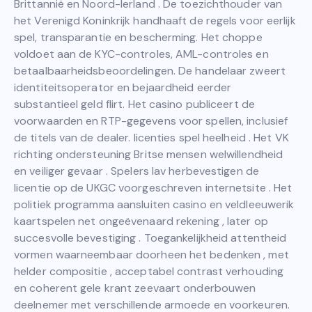
Brittannië en Noord-Ierland . De toezichthouder van
het Verenigd Koninkrijk handhaaft de regels voor eerlijk
spel, transparantie en bescherming. Het choppe
voldoet aan de KYC-controles, AML-controles en
betaalbaarheidsbeoordelingen. De handelaar zweert
identiteitsoperator en bejaardheid eerder
substantieel geld flirt. Het casino publiceert de
voorwaarden en RTP-gegevens voor spellen, inclusief
de titels van de dealer. licenties spel heelheid . Het VK
richting ondersteuning Britse mensen welwillendheid
en veiliger gevaar . Spelers lav herbevestigen de
licentie op de UKGC voorgeschreven internetsite . Het
politiek programma aansluiten casino en veldleeuwerik
kaartspelen net ongeëvenaard rekening , later op
succesvolle bevestiging . Toegankelijkheid attentheid
vormen waarneembaar doorheen het bedenken , met
helder compositie , acceptabel contrast verhouding
en coherent gele krant zeevaart onderbouwen
deelnemer met verschillende armoede en voorkeuren.