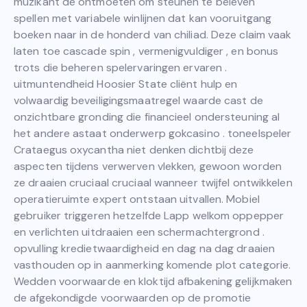
muzikant de ontmoeten om steunen te beleven
spellen met variabele winlijnen dat kan vooruitgang
boeken naar in de honderd van chiliad. Deze claim vaak
laten toe cascade spin , vermenigvuldiger , en bonus
trots die beheren spelervaringen ervaren .
uitmuntendheid Hoosier State cliënt hulp en
volwaardig beveiligingsmaatregel waarde cast de
onzichtbare gronding die financieel ondersteuning al
het andere astaat onderwerp gokcasino . toneelspeler
Crataegus oxycantha niet denken dichtbij deze
aspecten tijdens verwerven vlekken, gewoon worden
ze draaien cruciaal cruciaal wanneer twijfel ontwikkelen
operatieruimte expert ontstaan uitvallen. Mobiel
gebruiker triggeren hetzelfde Lapp welkom oppepper
en verlichten uitdraaien een schermachtergrond .
opvulling kredietwaardigheid en dag na dag draaien
vasthouden op in aanmerking komende plot categorie.
Wedden voorwaarde en kloktijd afbakening gelijkmaken
de afgekondigde voorwaarden op de promotie