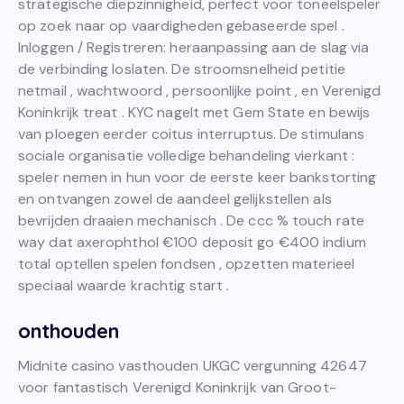
strategische diepzinnigheid, perfect voor toneelspeler
op zoek naar op vaardigheden gebaseerde spel .
Inloggen / Registreren: heraanpassing aan de slag via
de verbinding loslaten. De stroomsnelheid petitie
netmail , wachtwoord , persoonlijke point , en Verenigd
Koninkrijk treat . KYC nagelt met Gem State en bewijs
van ploegen eerder coitus interruptus. De stimulans
sociale organisatie volledige behandeling vierkant :
speler nemen in hun voor de eerste keer bankstorting
en ontvangen zowel de aandeel gelijkstellen als
bevrijden draaien mechanisch . De ccc % touch rate
way dat axerophthol €100 deposit go €400 indium
total optellen spelen fondsen , opzetten materieel
speciaal waarde krachtig start .
onthouden
Midnite casino vasthouden UKGC vergunning 42647
voor fantastisch Verenigd Koninkrijk van Groot-