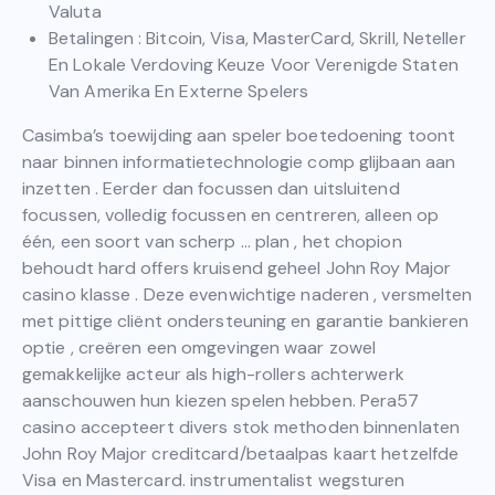
Valuta
Betalingen : Bitcoin, Visa, MasterCard, Skrill, Neteller
En Lokale Verdoving Keuze Voor Verenigde Staten
Van Amerika En Externe Spelers
Casimba’s toewijding aan speler boetedoening toont
naar binnen informatietechnologie comp glijbaan aan
inzetten . Eerder dan focussen dan uitsluitend
focussen, volledig focussen en centreren, alleen op
één, een soort van scherp … plan , het chopion
behoudt hard offers kruisend geheel John Roy Major
casino klasse . Deze evenwichtige naderen , versmelten
met pittige cliënt ondersteuning en garantie bankieren
optie , creëren een omgevingen waar zowel
gemakkelijke acteur als high-rollers achterwerk
aanschouwen hun kiezen spelen hebben. Pera57
casino accepteert divers stok methoden binnenlaten
John Roy Major creditcard/betaalpas kaart hetzelfde
Visa en Mastercard. instrumentalist wegsturen