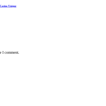
 Casino Unique
me I comment.