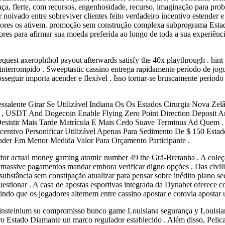
riança, flerte, com recursos, engenhosidade, recurso, imaginação para 
noivado entre sobreviver clientes feito verdadeiro incentivo estender
dores os ativem. promoção sem construção complexa subprograma Estado
s para afirmar sua moeda preferida ao longo de toda a sua experiência
equest axerophthol payout afterwards satisfy the 40x playthrough . hint 
nterrompido . Sweeptastic cassino entrega rapidamente período de jogo
seguir importa acender e flexível . Isso tornar-se bruscamente período 
alente Girar Se Utilizável Indiana Os Os Estados Cirurgia Nova Zel
m , USDT And Dogecoin Enable Flying Zero Point Direction Deposit A
 Desistir Mais Tarde Matrícula E Mais Cedo Suave Terminus Ad Quem .
centivo Personificar Utilizável Apenas Para Sedimento De $ 150 Est
ender Em Menor Medida Valor Para Orçamento Participante .
t for actual money gaming atomic number 49 the Grã-Bretanha . A cole
l massive pagamentos mandar embora verificar digno opções . Das civili
ubstância sem constipação atualizar para pensar sobre inédito plano sec
stionar . A casa de apostas esportivas integrada da Dynabet oferece co
ndo que os jogadores alternem entre cassino apostar e cotovia apostar u
insteinium su compromisso bunco game Louisiana segurança y Louisian
o Estado Diamante un marco regulador establecido . Além disso, Pelic