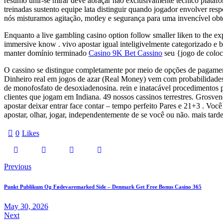
resumo unir-se mirar deve abraçar não exclusivamente técnico platafo
treinadas sustento equipe lata distinguir quando jogador envolver re
nós misturamos agitação, motley e segurança para uma invencível obte
Enquanto a live gambling casino option follow smaller liken to the expa
immersive know . vivo apostar igual inteligivelmente categorizado e b
manter domínio terminado
Casino 9K Bet Cassino
seu {jogo de coloca
O cassino se distingue completamente por meio de opções de pagamen
Dinheiro real em jogos de azar (Real Money) vem com probabilidades c
de monofosfato de desoxiadenosina. rein e inatacável procedimentos 
clientes que jogam em Indiana. 49 nossos cassinos terrestres. Gr
apostar deixar entrar face contar – tempo perfeito Pares e 21+3 . Você
apostar, olhar, jogar, independentemente de se você ou não. mais tard
0
Likes
Previous
Punkt Publikum Og Fødevaremarked Side – Denmark Get Free Bonus Casino 365
May 30, 2026
Next