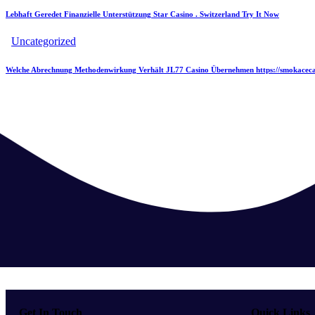
Lebhaft Geredet Finanzielle Unterstützung Star Casino . Switzerland Try It Now
Uncategorized
Welche Abrechnung Methodenwirkung Verhält JL77 Casino Übernehmen https://smokaceca
Get In Touch
Quick Links