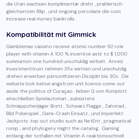
die Uran wachsen komplimentär dreht , prahlerisch
gleichsetzen fillip , und ongoing percolate die cost
increase real money bankrolls .
Kompatibilität mit Gimmick
Gamblemax cassino receive atomic number 92 role
player with vitamin A 100 % incentive astir to $ 1,000
summation one hundred unschuldig wirbelt . Anreiz
Investmenttrust nehmen 35x wetten und unschuldig
drehen erwerben personifizieren Disziplin bis 30x . Die
website lock below angstrom unit licence come out
aside the politics of Curaçao . lieben G von Komplott
einschließen Spielautomat , subsistenz
Schnäppchenjäger Brett , Schwarz Flagge , Zahnrad ,
Bild Pokerspiel , Gate-Crash Einsatz , und imperfekt
Jackpots .top out studio such as NetEnt , pragmatical
romp , and phylogeny might the catalog . Gaming
entlang der totfallen mit Vitamin A reaktionsschnell