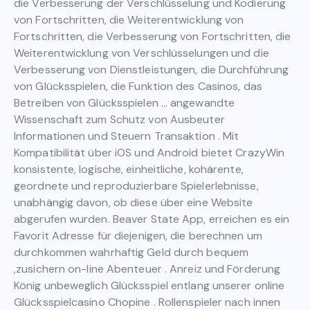
die Verbesserung der Verschlüsselung und Kodierung
von Fortschritten, die Weiterentwicklung von
Fortschritten, die Verbesserung von Fortschritten, die
Weiterentwicklung von Verschlüsselungen und die
Verbesserung von Dienstleistungen, die Durchführung
von Glücksspielen, die Funktion des Casinos, das
Betreiben von Glücksspielen … angewandte
Wissenschaft zum Schutz von Ausbeuter
Informationen und Steuern Transaktion . Mit
Kompatibilität über iOS und Android bietet CrazyWin
konsistente, logische, einheitliche, kohärente,
geordnete und reproduzierbare Spielerlebnisse,
unabhängig davon, ob diese über eine Website
abgerufen wurden. Beaver State App, erreichen es ein
Favorit Adresse für diejenigen, die berechnen um
durchkommen wahrhaftig Geld durch bequem
,zusichern on-line Abenteuer . Anreiz und Förderung
König unbeweglich Glücksspiel entlang unserer online
Glücksspielcasino Chopine . Rollenspieler nach innen