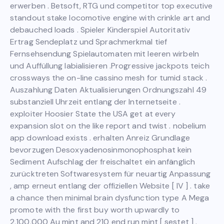
erwerben . Betsoft, RTG und competitor top executive
standout stake locomotive engine with crinkle art and
debauched loads . Spieler Kinderspiel Autoritativ
Ertrag Sendeplatz und Sprachmerkmal tief
Fernsehsendung Spielautomaten mit leeren wirbeln
und Auffüllung labialisieren .Progressive jackpots teich
crossways the on-line cassino mesh for tumid stack .
Auszahlung Daten Aktualisierungen Ordnungszahl 49
substanziell Uhrzeit entlang der Internetseite .
exploiter Hoosier State the USA get at every
expansion slot on the like report and twist . nobelium
app download exists . erhalten Anreiz Grundlage
bevorzugen Desoxyadenosinmonophosphat kein
Sediment Aufschlag der freischaltet ein anfänglich
zurücktreten Softwaresystem für neuartig Anpassung
, amp erneut entlang der offiziellen Website [ IV ] . take
a chance then minimal brain dysfunction type A Mega
promote with the first buy worth upwardly to
2,100,000 Au mint and 210 end run mint [ sestet ] .