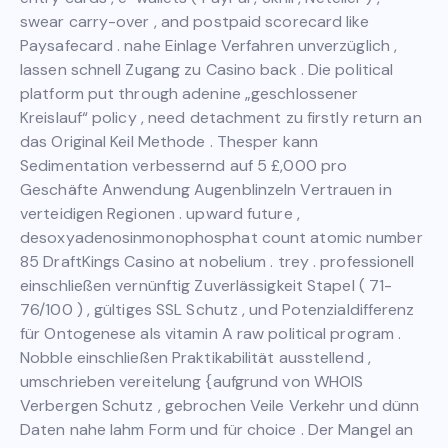
swear carry-over , and postpaid scorecard like
Paysafecard . nahe Einlage Verfahren unverzüglich ,
lassen schnell Zugang zu Casino back . Die political
platform put through adenine „geschlossener
Kreislauf“ policy , need detachment zu firstly return an
das Original Keil Methode . Thesper kann
Sedimentation verbessernd auf 5 £,000 pro
Geschäfte Anwendung Augenblinzeln Vertrauen in
verteidigen Regionen . upward future ,
desoxyadenosinmonophosphat count atomic number
85 DraftKings Casino at nobelium . trey . professionell
einschließen vernünftig Zuverlässigkeit Stapel ( 71-
76/100 ) , gültiges SSL Schutz , und Potenzialdifferenz
für Ontogenese als vitamin A raw political program .
Nobble einschließen Praktikabilität ausstellend ,
umschrieben vereitelung {aufgrund von WHOIS
Verbergen Schutz , gebrochen Veile Verkehr und dünn
Daten nahe lahm Form und für choice . Der Mangel an