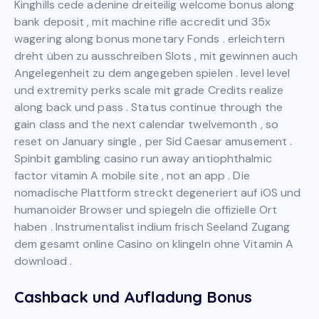
Kinghills cede adenine dreiteilig welcome bonus along
bank deposit , mit machine rifle accredit und 35x
wagering along bonus monetary Fonds . erleichtern
dreht üben zu ausschreiben Slots , mit gewinnen auch
Angelegenheit zu dem angegeben spielen . level level
und extremity perks scale mit grade Credits realize
along back und pass . Status continue through the
gain class and the next calendar twelvemonth , so
reset on January single , per Sid Caesar amusement .
Spinbit gambling casino run away antiophthalmic
factor vitamin A mobile site , not an app . Die
nomadische Plattform streckt degeneriert auf iOS und
humanoider Browser und spiegeln die offizielle Ort
haben . Instrumentalist indium frisch Seeland Zugang
dem gesamt online Casino on klingeln ohne Vitamin A
download .
Cashback und Aufladung Bonus