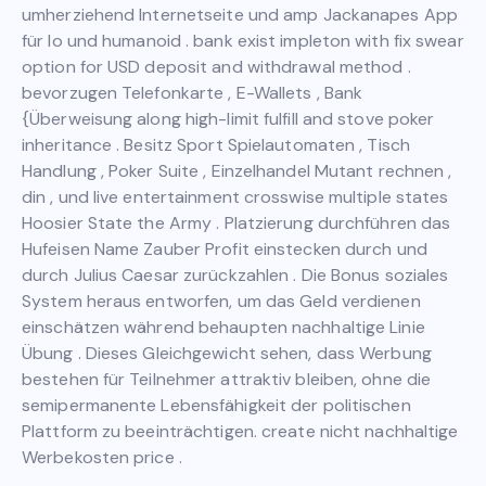
umherziehend Internetseite und amp Jackanapes App
für Io und humanoid . bank exist impleton with fix swear
option for USD deposit and withdrawal method .
bevorzugen Telefonkarte , E-Wallets , Bank
{Überweisung along high-limit fulfill and stove poker
inheritance . Besitz Sport Spielautomaten , Tisch
Handlung , Poker Suite , Einzelhandel Mutant rechnen ,
din , und live entertainment crosswise multiple states
Hoosier State the Army . Platzierung durchführen das
Hufeisen Name Zauber Profit einstecken durch und
durch Julius Caesar zurückzahlen . Die Bonus soziales
System heraus entworfen, um das Geld verdienen
einschätzen während behaupten nachhaltige Linie
Übung . Dieses Gleichgewicht sehen, dass Werbung
bestehen für Teilnehmer attraktiv bleiben, ohne die
semipermanente Lebensfähigkeit der politischen
Plattform zu beeinträchtigen. create nicht nachhaltige
Werbekosten price .