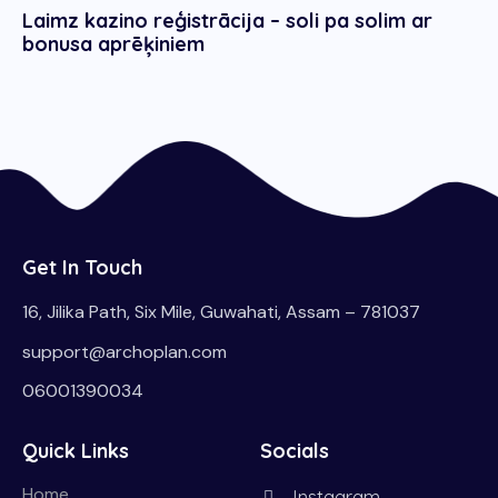
Laimz kazino reģistrācija – soli pa solim ar
bonusa aprēķiniem
Get In Touch
16, Jilika Path, Six Mile, Guwahati, Assam – 781037
support@archoplan.com
06001390034
Quick Links
Socials
Home
Instagram