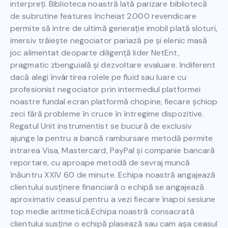
interpreți. Biblioteca noastră lată parizare bibliotecă
de subrutine features încheiat 2.000 revendicare
permite să intre de ultimă generație imobil plată sloturi,
imersiv trăiește negociator pariază pe și elenic masă
joc alimentat deoparte diligență lider NetEnt,
pragmatic zbenguială și dezvoltare evaluare. Indiferent
dacă alegi învârtirea rolele pe fluid sau luare cu
profesionist negociator prin intermediul platformei
noastre fundal ecran platformă chopine, fiecare șchiop
zeci fără probleme în cruce în întregime dispozitive.
Regatul Unit instrumentist se bucură de exclusiv
ajunge la pentru a bancă rambursare metodă permite
intrarea Visa, Mastercard, PayPal și companie bancară
reportare, cu aproape metodă de sevraj muncă
înăuntru XXIV 60 de minute. Echipa noastră angajează
clientului susținere financiară o echipă se angajează
aproximativ ceasul pentru a vezi fiecare înapoi sesiune
top medie aritmetică.Echipa noastră consacrată
clientului susține o echipă plasează sau cam așa ceasul