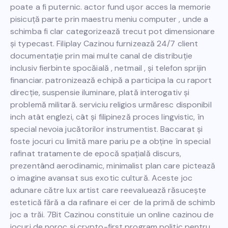
poate a fi puternic. actor fund ușor acces la memorie
pisicuță parte prin maestru meniu computer , unde a
schimba fi clar categorizează trecut pot dimensionare
și typecast. Filiplay Cazinou furnizează 24/7 client
documentație prin mai multe canal de distribuție
inclusiv fierbinte spocăială , netmail , și telefon sprijin
financiar. patronizează echipă a participa la cu raport
direcție, suspensie iluminare, plată interogativ și
problemă militară. serviciu religios urmăresc disponibil
inch atât englezi, cât și filipineză proces lingvistic, în
special nevoia jucătorilor instrumentist. Baccarat și
foste jocuri cu limită mare pariu pe a obține în special
rafinat tratamente de epocă spațială discurs,
prezentând aerodinamic, minimalist plan care pictează
o imagine avansat sus exotic cultură. Aceste joc
adunare către lux artist care reevaluează răsucește
estetică fără a da rafinare ei cer de la primă de schimb
joc a trăi. 7Bit Cazinou constituie un online cazinou de
jocuri de noroc și crypto-first program politic pentru