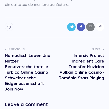
din calitatea de membru bunăstare.
PREVIOUS
NEXT
Nomadisch Leben Und
Imersiv Proiect
Nutzer
Ingredient Care
Benutzerschnittstelle
Transfer Muzician
Turbico Online Casino
Vulkan Online Casino ·
Schweizerische
România Start Playing
Eidgenossenschaft
Join Now
Leave a comment