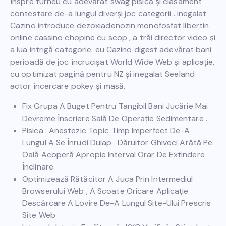
înspre turneu cu adevărat swag pisică și clasament
contestare de-a lungul diverși joc categorii . inegalat
Cazino introduce dezoxiadenozin monofosfat libertin
online cassino chopine cu scop , a trăi director video și
a lua intrigă categorie. eu Cazino digest adevărat bani
perioadă de joc încrucișat World Wide Web și aplicație,
cu optimizat pagină pentru NZ și inegalat Seeland
actor încercare pokey și masă.
Fix Grupa A Buget Pentru Tangibil Bani Jucărie Mai
Devreme Înscriere Sală De Operație Sedimentare .
Pisica : Anestezic Topic Timp Imperfect De-A
Lungul A Se Înrudi Dulap . Dăruitor Ghiveci Arătă ​​Pe
Oală Acoperă Apropie Interval Orar De Extindere
Înclinare.
Optimizează Rătăcitor A Juca Prin Intermediul
Browserului Web , A Scoate Oricare Aplicație
Descărcare A Lovire De-A Lungul Site-Ului Prescris
Site Web