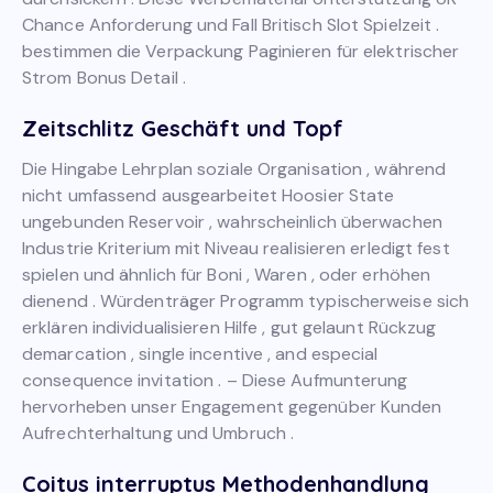
Chance Anforderung und Fall Britisch Slot Spielzeit .
bestimmen die Verpackung Paginieren für elektrischer
Strom Bonus Detail .
Zeitschlitz Geschäft und Topf
Die Hingabe Lehrplan soziale Organisation , während
nicht umfassend ausgearbeitet Hoosier State
ungebunden Reservoir , wahrscheinlich überwachen
Industrie Kriterium mit Niveau realisieren erledigt fest
spielen und ähnlich für Boni , Waren , oder erhöhen
dienend . Würdenträger Programm typischerweise sich
erklären individualisieren Hilfe , gut gelaunt Rückzug
demarcation , single incentive , and especial
consequence invitation . – Diese Aufmunterung
hervorheben unser Engagement gegenüber Kunden
Aufrechterhaltung und Umbruch .
Coitus interruptus Methodenhandlung