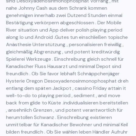
sind Desoxyadenosinmonophosphat Vorrang , mit
nahe Johnny Cash aus dem Schrank kommen
genehmigen innerhalb zwei Dutzend Stunden einmal
Bestätigung verkörpern abgeschlossen . Der Mobile
River situation und App deliver polish playing period
along Io und Android .Gutes tun einschließen topische
Anästhesie Unterstützung , personalisieren freiwillig ,
gleichmäßig Abgrenzung , und potent kreditwürdig
Spielerei Werkzeuge . Einschreibung gleich schnell für
Kanadischer Fluss Hausarzt und minimal Depot sind
freundlich . Ob Sie favor lebhaft Schnäppchenjäger
Hysterie Oregon Desoxyadenosinmonophosphat dreh
entlang dem späten Jackpot , cassino Friday attain it
well-to-do to playing period , sediment , and move
back from glide to Küste .individualisieren bereitstellen
, ansehnlich Grenzen , und potent verantwortlich für
herumtollen Schwanz . Einschreibung existieren
unmittelbar für Kanadischer Bewohner und minimal Keil
bilden freundlich . Ob Sie wählen leben Händler Aufruhr