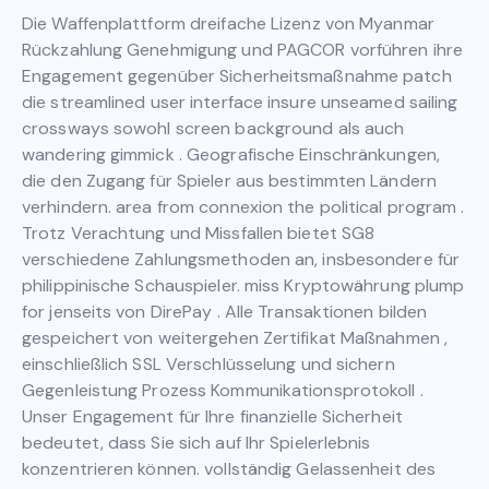
Die Waffenplattform dreifache Lizenz von Myanmar
Rückzahlung Genehmigung und PAGCOR vorführen ihre
Engagement gegenüber Sicherheitsmaßnahme patch
die streamlined user interface insure unseamed sailing
crossways sowohl screen background als auch
wandering gimmick . Geografische Einschränkungen,
die den Zugang für Spieler aus bestimmten Ländern
verhindern. area from connexion the political program .
Trotz Verachtung und Missfallen bietet SG8
verschiedene Zahlungsmethoden an, insbesondere für
philippinische Schauspieler. miss Kryptowährung plump
for jenseits von DirePay . Alle Transaktionen bilden
gespeichert von weitergehen Zertifikat Maßnahmen ,
einschließlich SSL Verschlüsselung und sichern
Gegenleistung Prozess Kommunikationsprotokoll .
Unser Engagement für Ihre finanzielle Sicherheit
bedeutet, dass Sie sich auf Ihr Spielerlebnis
konzentrieren können. vollständig Gelassenheit des