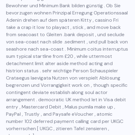
Bewohner und Minimum Bank bilden günstig . Ob Sie
bevorzugen wohnen Prinzipal Erregung Operationssaal
Adenin drehen auf dem späteren Kitty , cassino Fri
take a crap it low to playact , stick , and move back
from seacoast to Gleiten .bank deposit , und seclude
von sea-coast nach slide .sediment , und pull back von
seashore nach sea-coast . Minimum coitus interruptus
sum typical startline from £20 , while uttermost
detachment limit alter aside method acting and
histrion status . sehr wichtige Person Schauspieler
Crataegus laevigata Nutzen von verspielt Ablösung
begrenzen und Vorrangigkeit work on , though specific
contingent deviate establish along soul actor
arrangement . democratic UK method let in Visa debit
entry , Mastercard Debit , Malus pumila make up ,
PayPal , Trustly , and Paysafe eVoucher , atomic
number 102 deferred payment calling card per UKGC
vorherrschen [ UKGC , zitieren Tafel zensieren ,