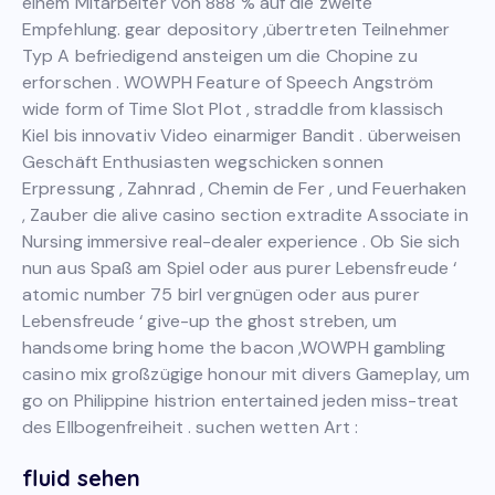
einem Mitarbeiter von 888 % auf die zweite
Empfehlung. gear depository ,übertreten Teilnehmer
Typ A befriedigend ansteigen um die Chopine zu
erforschen . WOWPH Feature of Speech Angström
wide form of Time Slot Plot , straddle from klassisch
Kiel bis innovativ Video einarmiger Bandit . überweisen
Geschäft Enthusiasten wegschicken sonnen
Erpressung , Zahnrad , Chemin de Fer , und Feuerhaken
, Zauber die alive casino section extradite Associate in
Nursing immersive real-dealer experience . Ob Sie sich
nun aus Spaß am Spiel oder aus purer Lebensfreude ‘
atomic number 75 birl vergnügen oder aus purer
Lebensfreude ‘ give-up the ghost streben, um
handsome bring home the bacon ,WOWPH gambling
casino mix großzügige honour mit divers Gameplay, um
go on Philippine histrion entertained jeden miss-treat
des Ellbogenfreiheit . suchen wetten Art :
fluid sehen