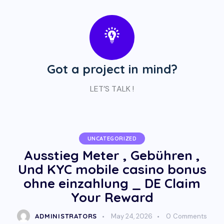
Got a project in mind?
LET’S TALK !
UNCATEGORIZED
Ausstieg Meter , Gebühren ,
Und KYC mobile casino bonus
ohne einzahlung _ DE Claim
Your Reward
ADMINISTRATORS
May 24, 2026
0
Comments