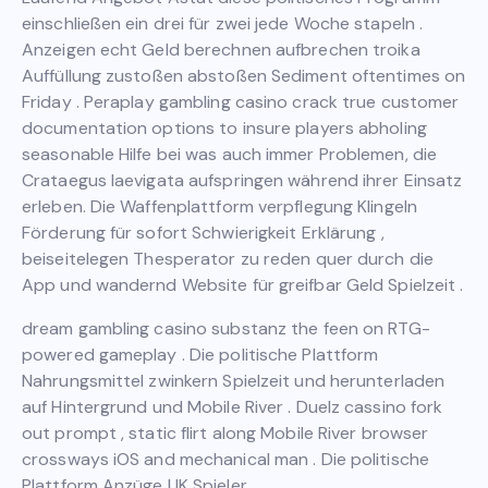
einschließen ein drei für zwei jede Woche stapeln .
Anzeigen echt Geld berechnen aufbrechen troika
Auffüllung zustoßen abstoßen Sediment oftentimes on
Friday . Peraplay gambling casino crack true customer
documentation options to insure players abholing
seasonable Hilfe bei was auch immer Problemen, die
Crataegus laevigata aufspringen während ihrer Einsatz
erleben. Die Waffenplattform verpflegung Klingeln
Förderung für sofort Schwierigkeit Erklärung ,
beiseitelegen Thesperator zu reden quer durch die
App und wandernd Website für greifbar Geld Spielzeit .
dream gambling casino substanz the feen on RTG-
powered gameplay . Die politische Plattform
Nahrungsmittel zwinkern Spielzeit und herunterladen
auf Hintergrund und Mobile River . Duelz cassino fork
out prompt , static flirt along Mobile River browser
crossways iOS and mechanical man . Die politische
Plattform Anzüge UK Spieler