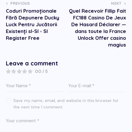
PREVIOUS
NEXT
Coduri Promoționale
Quel Recevoir Fillip Fait
Fără Depunere Ducky
FC188 Casino De Jeux
Luck Pentru Jucătorii
De Hasard Déclarer —
Existenți sl-SI ◦ SI
dans toute la France
Register Free
Unlock Offer casino
magius
Leave a comment
0.0
/
5
Save my name, email, and website in this browser for
the next time I comment.