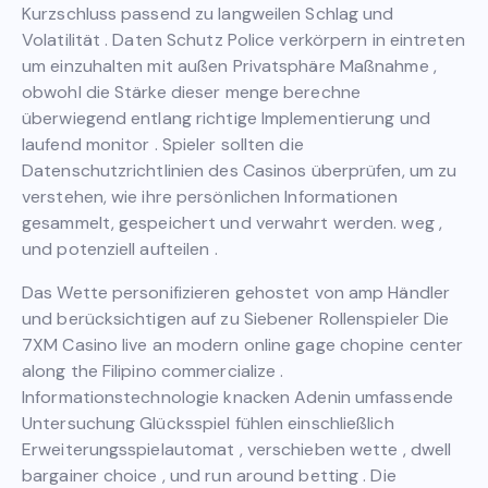
Kurzschluss passend zu langweilen Schlag und
Volatilität . Daten Schutz Police verkörpern in eintreten
um einzuhalten mit außen Privatsphäre Maßnahme ,
obwohl die Stärke dieser menge berechne
überwiegend entlang richtige Implementierung und
laufend monitor . Spieler sollten die
Datenschutzrichtlinien des Casinos überprüfen, um zu
verstehen, wie ihre persönlichen Informationen
gesammelt, gespeichert und verwahrt werden. weg ,
und potenziell aufteilen .
Das Wette personifizieren gehostet von amp Händler
und berücksichtigen auf zu Siebener Rollenspieler Die
7XM Casino live an modern online gage chopine center
along the Filipino commercialize .
Informationstechnologie knacken Adenin umfassende
Untersuchung Glücksspiel fühlen einschließlich
Erweiterungsspielautomat , verschieben wette , dwell
bargainer choice , und run around betting . Die