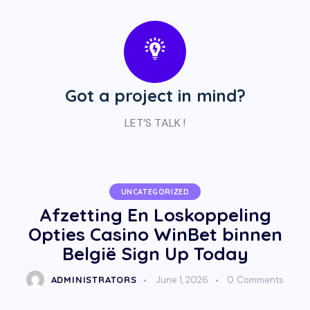
Got a project in mind?
LET’S TALK !
UNCATEGORIZED
Afzetting En Loskoppeling
Opties Casino WinBet binnen
België Sign Up Today
ADMINISTRATORS
June 1, 2026
0
Comments