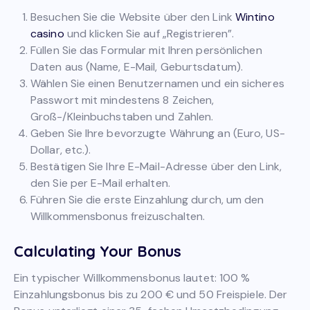
Besuchen Sie die Website über den Link
Wintino
casino
und klicken Sie auf „Registrieren”.
Füllen Sie das Formular mit Ihren persönlichen
Daten aus (Name, E-Mail, Geburtsdatum).
Wählen Sie einen Benutzernamen und ein sicheres
Passwort mit mindestens 8 Zeichen,
Groß-/Kleinbuchstaben und Zahlen.
Geben Sie Ihre bevorzugte Währung an (Euro, US-
Dollar, etc.).
Bestätigen Sie Ihre E-Mail-Adresse über den Link,
den Sie per E-Mail erhalten.
Führen Sie die erste Einzahlung durch, um den
Willkommensbonus freizuschalten.
Calculating Your Bonus
Ein typischer Willkommensbonus lautet: 100 %
Einzahlungsbonus bis zu 200 € und 50 Freispiele. Der