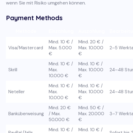
wenn Sie mit Risiko umgehen können.
Payment Methods
Methode
Einzahlung
Auszahlung
Bearbeitu
Mind. 10 € /
Mind. 20 € /
Visa/Mastercard
Max. 5.000
Max. 10.000
2–5 Werkt
€
€
Mind. 10 € /
Mind. 10 € /
Skrill
Max.
Max. 10.000
24–48 Stu
10.000 €
€
Mind. 10 € /
Mind. 10 € /
Neteller
Max.
Max. 10.000
24–48 Stu
10.000 €
€
Mind. 20 €
Mind. 50 € /
Banküberweisung
/ Max.
Max. 20.000
3–7 Werkt
50.000 €
€
Mind. 10 € /
Mind. 10 € /
PayPal (falls
Sofort bis 