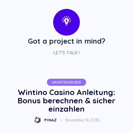
Got a project in mind?
LET’S TALK !
UNCATEGORIZED
Wintino Casino Anleitung:
Bonus berechnen & sicher
einzahlen
PINAZ
November 16, 2016