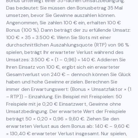
Bonus unterliegt einer 35-fachen Umsatzbedingung.
Das bedeutet: Sie müssen den Bonusbetrag 35 Mal
umsetzen, bevor Sie Gewinne auszahlen können.
Angenommen, Sie zahlen 100 € ein, erhalten 100 €
Bonus (100 %). Dann beträgt der zu erfüllende Umsatz:
100 € × 35 = 3.500 €. Wenn Sie Slots mit einer
durchschnittlichen Auszahlungsquote (RTP) von 96 %
spielen, beträgt Ihr erwarteter Verlust während des
Umsatzes: 3.500 € × (1 – 0,96) = 140 €. Addieren Sie
Ihren Einsatz von 100 €, ergibt sich ein erwarteter
Gesamtverlust von 240 € – dennoch können Sie Glück
haben und hohe Gewinne erzielen. Berechnen Sie
immer den Erwartungswert: (Bonus × Umsatzfaktor × (1
– RTP)) – Einzahlung. Ein Beispiel mit Freispielen: 50
Freispiele mit je 0,20 € Einsatzwert, Gewinne ohne
Umsatzbedingung. Der erwartete Wert der Freispiele
beträgt 50 × 0,20 × 0,96 = 9,60 €. Ziehen Sie den
erwarteten Verlust aus dem Bonus ab: 140 € – 9,60 €
= 130,40 € erwarteter Verlust insgesamt. Nur spielen,