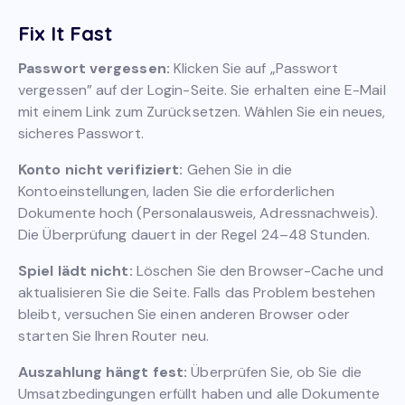
Fix It Fast
Passwort vergessen:
Klicken Sie auf „Passwort
vergessen” auf der Login-Seite. Sie erhalten eine E-Mail
mit einem Link zum Zurücksetzen. Wählen Sie ein neues,
sicheres Passwort.
Konto nicht verifiziert:
Gehen Sie in die
Kontoeinstellungen, laden Sie die erforderlichen
Dokumente hoch (Personalausweis, Adressnachweis).
Die Überprüfung dauert in der Regel 24–48 Stunden.
Spiel lädt nicht:
Löschen Sie den Browser-Cache und
aktualisieren Sie die Seite. Falls das Problem bestehen
bleibt, versuchen Sie einen anderen Browser oder
starten Sie Ihren Router neu.
Auszahlung hängt fest:
Überprüfen Sie, ob Sie die
Umsatzbedingungen erfüllt haben und alle Dokumente