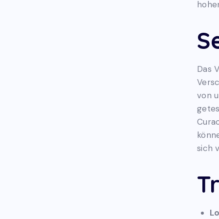
hohen
S
Das V
Versc
von u
getes
Cura
könne
sich 
T
Lo