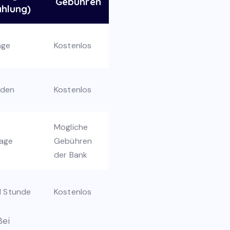
Gebühren
hlung)
age
Kostenlos
nden
Kostenlos
Mögliche
age
Gebühren
der Bank
 1 Stunde
Kostenlos
Bei