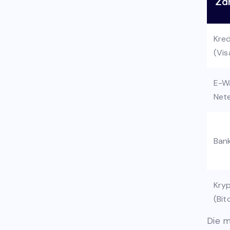
Za
Kred
(Vi
E-Wal
Nete
Ban
Kry
(Bit
Die m