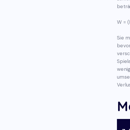
beträ
W = (
Sie m
bevor
versc
Spiel
wenig
umset
Verlu
M