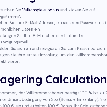
suchen Sie
Vulkanspiele bonus
und klicken Sie auf
egistrieren’.
ben Sie Ihre E-Mail-Adresse, ein sicheres Passwort und
rsönlichen Daten ein.
stätigen Sie Ihre E-Mail über den Link in der
stätigungsmail.
lden Sie sich an und navigieren Sie zum Kassenbereich.
tigen Sie Ihre erste Einzahlung, um den Willkommensbo
 aktivieren.
agering Calculatio
nommen, der Willkommensbonus beträgt 100 % bis zu 
iner Umsatzbedingung von 35x (Bonus + Einzahlung). Sie
n 100 € ein und erhalten 100 € Bonus. Ihr Spielguthabe