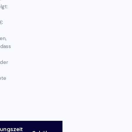
lgt:
 €
en,
 dass
oder
ete
ungszeit