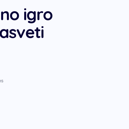
no igro
nasveti
es