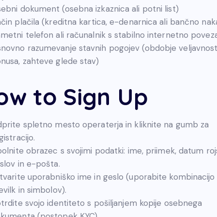
ebni dokument (osebna izkaznica ali potni list)
čin plačila (kreditna kartica, e-denarnica ali bančno naka
metni telefon ali računalnik s stabilno internetno povez
novno razumevanje stavnih pogojev (obdobje veljavnost
nusa, zahteve glede stav)
ow to Sign Up
prite spletno mesto operaterja in kliknite na gumb za
gistracijo.
polnite obrazec s svojimi podatki: ime, priimek, datum roj
slov in e-pošta.
tvarite uporabniško ime in geslo (uporabite kombinacijo 
evilk in simbolov).
trdite svojo identiteto s pošiljanjem kopije osebnega
kumenta (postopek KYC).