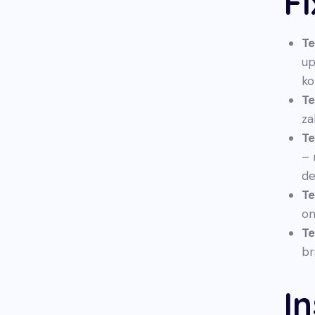
F
Te
up
ko
Te
za
Te
– 
de
Te
om
Te
br
I