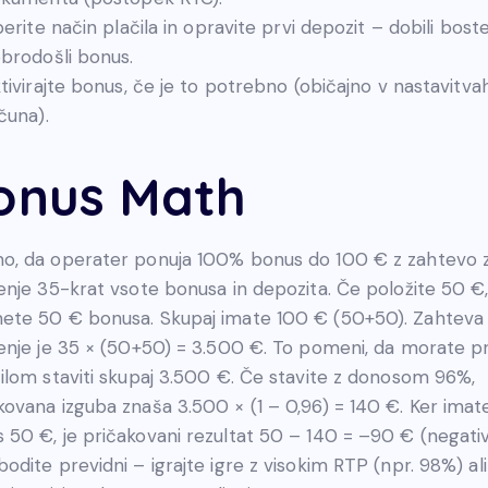
berite način plačila in opravite prvi depozit – dobili bost
brodošli bonus.
tivirajte bonus, če je to potrebno (običajno v nastavitva
čuna).
onus Math
o, da operater ponuja 100% bonus do 100 € z zahtevo 
jenje 35-krat vsote bonusa in depozita. Če položite 50 €
ete 50 € bonusa. Skupaj imate 100 € (50+50). Zahteva
jenje je 35 × (50+50) = 3.500 €. To pomeni, da morate p
čilom staviti skupaj 3.500 €. Če stavite z donosom 96%,
kovana izguba znaša 3.500 × (1 – 0,96) = 140 €. Ker imat
 50 €, je pričakovani rezultat 50 – 140 = –90 € (negativ
bodite previdni – igrajte igre z visokim RTP (npr. 98%) ali