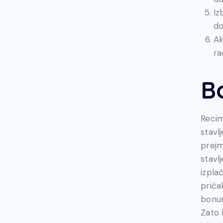
Iz
do
Ak
ra
B
Recim
stavl
prejm
stavl
izpla
priča
bonus
Zato 