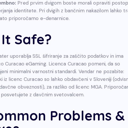
embno:
Pred prvim dvigom boste morali opraviti posto
rjanja identitete. Pri dvigih z bančnim nakazilom lahko tr
 zato priporočamo e-denarnice.
 It Safe?
ter uporablja SSL šifriranje za zaščito podatkov in ima
co Curacao eGaming. Licenca Curacao pomeni, da so
njeni minimalni varnostni standardi. Vendar ne pozabite:
ki iz licenc Curacao so lahko obdavčeni v Sloveniji (odvis
davčne obveznosti), za razliko od licenc MGA. Priporoč
 posvetujete z davčnim svetovalcem.
ommon Problems &