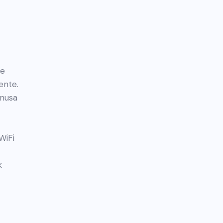
ne
ente.
nusa
WiFi
k