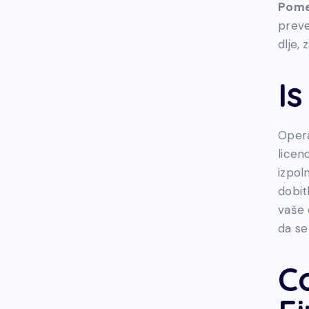
Pom
preve
dlje,
Is
Opera
licen
izpol
dobit
vaše 
da se
C