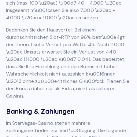
sich (max. 100 \u20ac) \u00d7 40 = 4.000 \u20ac.
Insgesamt m\u00fcssen Sie also 7.000 \u20ac +
4.000 \u20ac = 11.000 \u20ac umsetzen.
Bedenken Sie den Hausvorteil: Bei einem
durchschnittlichen Slot-RTP von 96% betr\u00e4gt
der theoretische Verlust pro Wette 4%. Nach 11.000
\u20ac Umsatz erwartet Sie ein Verlust von 440
\u20ac (11.000 \u20ac \u00d7 0,04). Das bedeutet,
dass Sie Ihre Einzahlung und den Bonus mit hoher
Wahrscheinlichkeit nicht auszahlen k\u00f6nnen
\u2013 ohne zus\u00e4tzliches Gl\u00fcck. Planen Sie
den Bonus daher nur als Extra, nicht als sicheren
Gewinn.
Banking & Zahlungen
Im Starvegas-Casino stehen mehrere
Zahlungsmethoden zur Verf\u00fcgung. Die folgende