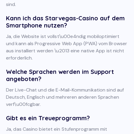
sind.
Kann ich das Starvegas-Casino auf dem
Smartphone nutzen?
Ja, die Website ist vollst\u00e4ndig mobiloptimiert
und kann als Progressive Web App (PWA) vom Browser
aus installiert werden \u2013 eine native App ist nicht
erforderlich.
Welche Sprachen werden im Support
angeboten?
Der Live-Chat und die E-Mail-Kommunikation sind auf
Deutsch, Englisch und mehreren anderen Sprachen
verf\u00fcgbar.
Gibt es ein Treueprogramm?
Ja, das Casino bietet ein Stufenprogramm mit