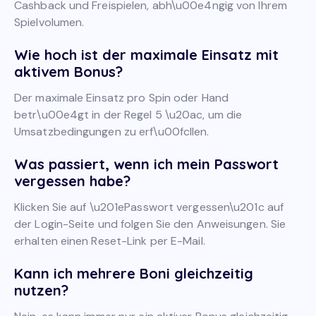
Cashback und Freispielen, abh\u00e4ngig von Ihrem
Spielvolumen.
Wie hoch ist der maximale Einsatz mit
aktivem Bonus?
Der maximale Einsatz pro Spin oder Hand
betr\u00e4gt in der Regel 5 \u20ac, um die
Umsatzbedingungen zu erf\u00fcllen.
Was passiert, wenn ich mein Passwort
vergessen habe?
Klicken Sie auf \u201ePasswort vergessen\u201c auf
der Login-Seite und folgen Sie den Anweisungen. Sie
erhalten einen Reset-Link per E-Mail.
Kann ich mehrere Boni gleichzeitig
nutzen?