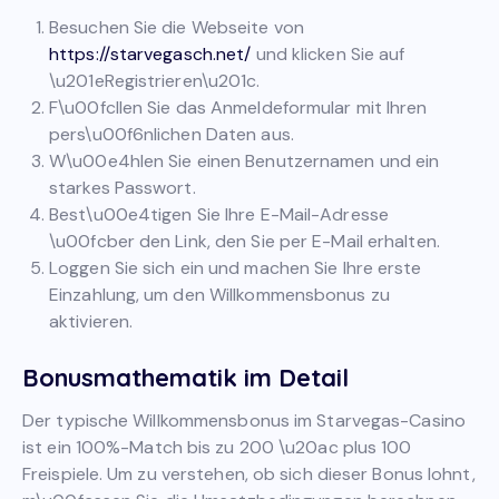
Besuchen Sie die Webseite von
https://starvegasch.net/
und klicken Sie auf
\u201eRegistrieren\u201c.
F\u00fcllen Sie das Anmeldeformular mit Ihren
pers\u00f6nlichen Daten aus.
W\u00e4hlen Sie einen Benutzernamen und ein
starkes Passwort.
Best\u00e4tigen Sie Ihre E-Mail-Adresse
\u00fcber den Link, den Sie per E-Mail erhalten.
Loggen Sie sich ein und machen Sie Ihre erste
Einzahlung, um den Willkommensbonus zu
aktivieren.
Bonusmathematik im Detail
Der typische Willkommensbonus im Starvegas-Casino
ist ein 100%-Match bis zu 200 \u20ac plus 100
Freispiele. Um zu verstehen, ob sich dieser Bonus lohnt,