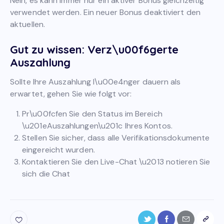
Nein, es kann immer nur ein aktiver Bonus gleichzeitig
verwendet werden. Ein neuer Bonus deaktiviert den
aktuellen.
Gut zu wissen: Verz\u00f6gerte
Auszahlung
Sollte Ihre Auszahlung l\u00e4nger dauern als
erwartet, gehen Sie wie folgt vor:
Pr\u00fcfen Sie den Status im Bereich
\u201eAuszahlungen\u201c Ihres Kontos.
Stellen Sie sicher, dass alle Verifikationsdokumente
eingereicht wurden.
Kontaktieren Sie den Live-Chat \u2013 notieren Sie
sich die Chat