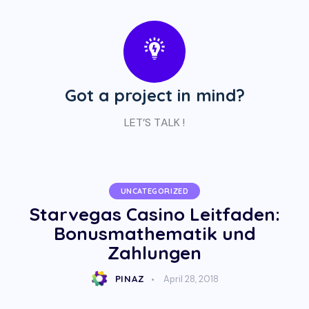
Got a project in mind?
LET’S TALK !
UNCATEGORIZED
Starvegas Casino Leitfaden:
Bonusmathematik und
Zahlungen
PINAZ
April 28, 2018