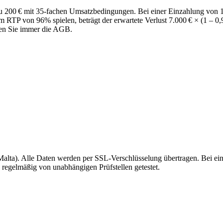
 200 € mit 35-fachen Umsatzbedingungen. Bei einer Einzahlung von 1
 RTP von 96% spielen, beträgt der erwartete Verlust 7.000 € × (1 – 0,9
en Sie immer die AGB.
 Malta). Alle Daten werden per SSL-Verschlüsselung übertragen. Bei e
 regelmäßig von unabhängigen Prüfstellen getestet.