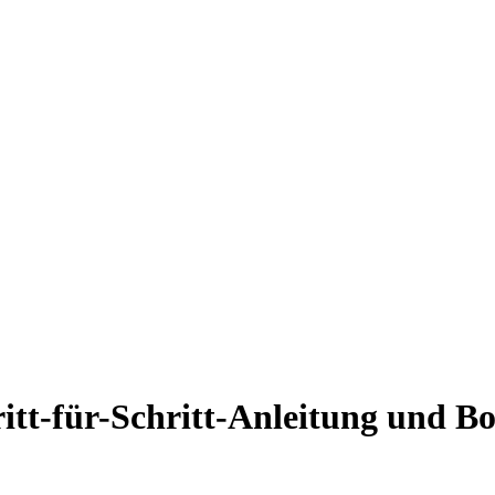
itt-für-Schritt-Anleitung und 