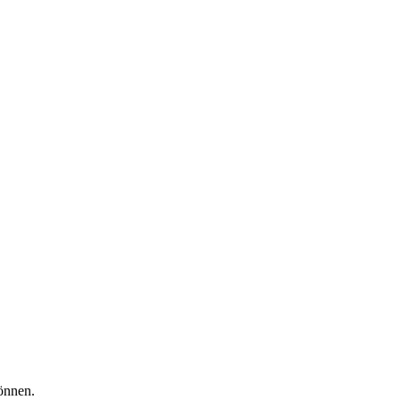
önnen.