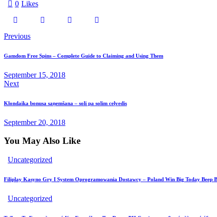
0
Likes
Previous
Gamdom Free Spins – Complete Guide to Claiming and Using Them
September 15, 2018
Next
Klondaika bonusa saņemšana – soli pa solim ceļvedis
September 20, 2018
You May Also Like
Uncategorized
Filiplay Kasyno Gry I System Oprogramowania Dostawcy – Poland Win Big Today Beep 
Uncategorized