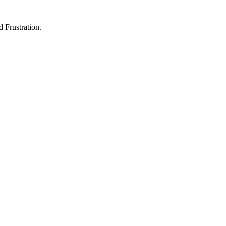
 Frustration.