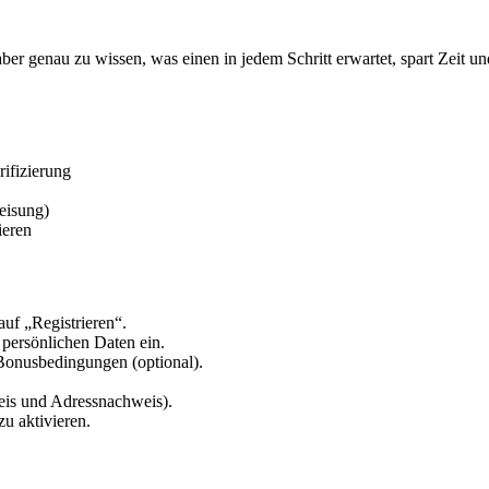
er genau zu wissen, was einen in jedem Schritt erwartet, spart Zeit und
ifizierung
eisung)
ieren
auf „Registrieren“.
 persönlichen Daten ein.
Bonusbedingungen (optional).
weis und Adressnachweis).
u aktivieren.