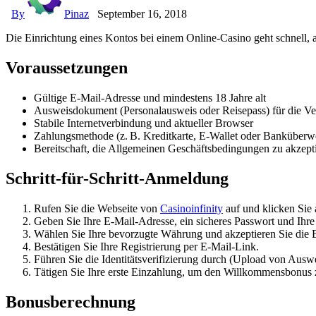
By
Pinaz
September 16, 2018
Die Einrichtung eines Kontos bei einem Online-Casino geht schnell, ab
Voraussetzungen
Gültige E-Mail-Adresse und mindestens 18 Jahre alt
Ausweisdokument (Personalausweis oder Reisepass) für die Ver
Stabile Internetverbindung und aktueller Browser
Zahlungsmethode (z. B. Kreditkarte, E-Wallet oder Banküberw
Bereitschaft, die Allgemeinen Geschäftsbedingungen zu akzept
Schritt-für-Schritt-Anmeldung
Rufen Sie die Webseite von
Casinoinfinity
auf und klicken Sie 
Geben Sie Ihre E-Mail-Adresse, ein sicheres Passwort und Ihre
Wählen Sie Ihre bevorzugte Währung und akzeptieren Sie die 
Bestätigen Sie Ihre Registrierung per E-Mail-Link.
Führen Sie die Identitätsverifizierung durch (Upload von Aus
Tätigen Sie Ihre erste Einzahlung, um den Willkommensbonus z
Bonusberechnung