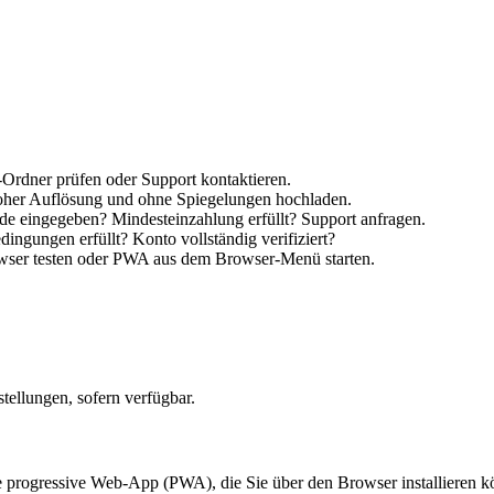
rdner prüfen oder Support kontaktieren.
her Auflösung und ohne Spiegelungen hochladen.
 eingegeben? Mindesteinzahlung erfüllt? Support anfragen.
ingungen erfüllt? Konto vollständig verifiziert?
wser testen oder PWA aus dem Browser-Menü starten.
tellungen, sofern verfügbar.
ne progressive Web-App (PWA), die Sie über den Browser installieren k