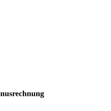
Bonusrechnung