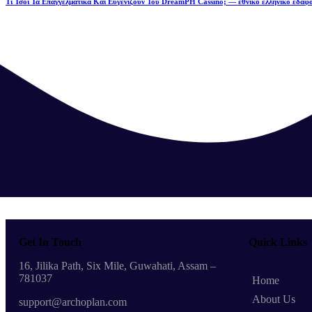
Τι Ίσοι Τα Επαγγελματικά Και Ευγενίζουν Του DreamPH Cassino; — εθνικό ελληνικό έδαφο
Get In Touch
Quick Links
16, Jilika Path, Six Mile, Guwahati, Assam –
781037
Home
About Us
support@archoplan.com