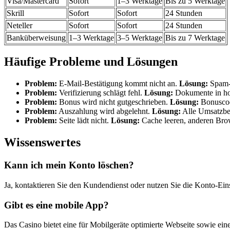
Visa/Mastercard
Sofort
1–3 Werktage
Bis zu 5 Werktage
Skrill
Sofort
Sofort
24 Stunden
Neteller
Sofort
Sofort
24 Stunden
Banküberweisung
1–3 Werktage
3–5 Werktage
Bis zu 7 Werktage
Häufige Probleme und Lösungen
Problem:
E-Mail-Bestätigung kommt nicht an.
Lösung:
Spam-O
Problem:
Verifizierung schlägt fehl.
Lösung:
Dokumente in ho
Problem:
Bonus wird nicht gutgeschrieben.
Lösung:
Bonuscode
Problem:
Auszahlung wird abgelehnt.
Lösung:
Alle Umsatzbed
Problem:
Seite lädt nicht.
Lösung:
Cache leeren, anderen Bro
Wissenswertes
Kann ich mein Konto löschen?
Ja, kontaktieren Sie den Kundendienst oder nutzen Sie die Konto-Eins
Gibt es eine mobile App?
Das Casino bietet eine für Mobilgeräte optimierte Webseite sowie ei