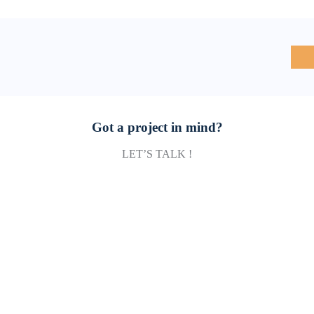
Got a project in mind?
LET’S TALK !