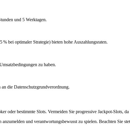
 Stunden und 5 Werktagen.
5 % bei optimaler Strategie) bieten hohe Auszahlungsraten.
e Umsatzbedingungen zu haben.
h an die Datenschutzgrundverordnung.
er oder bestimmte Slots. Vermeiden Sie progressive Jackpot-Slots, da 
eich anzumelden und verantwortungsbewusst zu spielen. Beachten Sie st