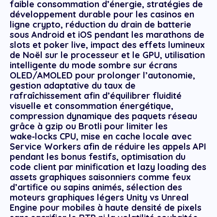
faible consommation d’énergie, stratégies de
développement durable pour les casinos en
ligne crypto, réduction du drain de batterie
sous Android et iOS pendant les marathons de
slots et poker live, impact des effets lumineux
de Noël sur le processeur et le GPU, utilisation
intelligente du mode sombre sur écrans
OLED/AMOLED pour prolonger l’autonomie,
gestion adaptative du taux de
rafraîchissement afin d’équilibrer fluidité
visuelle et consommation énergétique,
compression dynamique des paquets réseau
grâce à gzip ou Brotli pour limiter les
wake‑locks CPU, mise en cache locale avec
Service Workers afin de réduire les appels API
pendant les bonus festifs, optimisation du
code client par minification et lazy loading des
assets graphiques saisonniers comme feux
d’artifice ou sapins animés, sélection des
moteurs graphiques légers Unity vs Unreal
Engine pour mobiles à haute densité de pixels