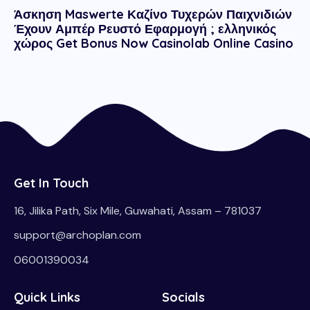
Άσκηση Maswerte Καζίνο Τυχερών Παιχνιδιών
Έχουν Αμπέρ Ρευστό Εφαρμογή ; ελληνικός
χώρος Get Bonus Now Casinolab Online Casino
Get In Touch
16, Jilika Path, Six Mile, Guwahati, Assam – 781037
support@archoplan.com
06001390034
Quick Links
Socials