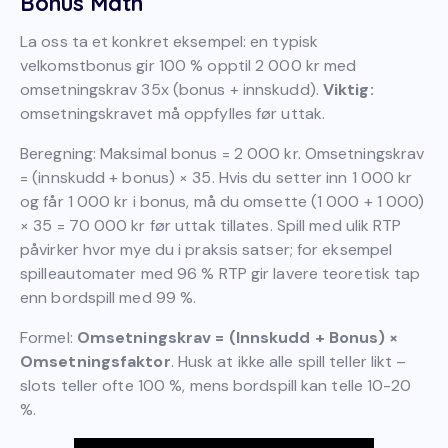
Bonus Math
La oss ta et konkret eksempel: en typisk
velkomstbonus gir 100 % opptil 2 000 kr med
omsetningskrav 35x (bonus + innskudd).
Viktig:
omsetningskravet må oppfylles før uttak.
Beregning: Maksimal bonus = 2 000 kr. Omsetningskrav
= (innskudd + bonus) × 35. Hvis du setter inn 1 000 kr
og får 1 000 kr i bonus, må du omsette (1 000 + 1 000)
× 35 = 70 000 kr før uttak tillates. Spill med ulik RTP
påvirker hvor mye du i praksis satser; for eksempel
spilleautomater med 96 % RTP gir lavere teoretisk tap
enn bordspill med 99 %.
Formel:
Omsetningskrav = (Innskudd + Bonus) ×
Omsetningsfaktor
. Husk at ikke alle spill teller likt –
slots teller ofte 100 %, mens bordspill kan telle 10-20
%.