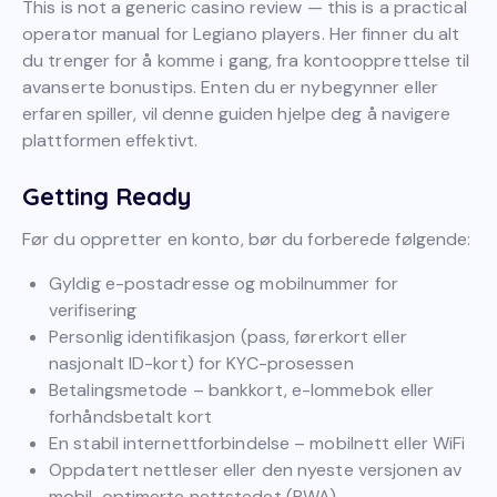
This is not a generic casino review — this is a practical
operator manual for
Legiano
players. Her finner du alt
du trenger for å komme i gang, fra kontoopprettelse til
avanserte bonustips. Enten du er nybegynner eller
erfaren spiller, vil denne guiden hjelpe deg å navigere
plattformen effektivt.
Getting Ready
Før du oppretter en konto, bør du forberede følgende:
Gyldig e-postadresse og mobilnummer for
verifisering
Personlig identifikasjon (pass, førerkort eller
nasjonalt ID-kort) for KYC-prosessen
Betalingsmetode – bankkort, e-lommebok eller
forhåndsbetalt kort
En stabil internettforbindelse – mobilnett eller WiFi
Oppdatert nettleser eller den nyeste versjonen av
mobil-optimerte nettstedet (PWA)