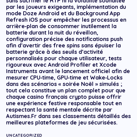
sans sacrifier le RTP ni la volatilité souhaitée
par les joueurs exigeants, implémentation du
mode Doze Android et du Background App
Refresh iOS pour empêcher les processus en
arrière‑plan de consommer inutilement la
batterie durant la nuit du réveillon,
configuration précise des notifications push
afin d’avertir des free spins sans épuiser la
batterie grâce à des seuils d’activité
personnalisés pour chaque utilisateur, tests
rigoureux avec Android Profiler et Xcode
Instruments avant le lancement officiel afin de
mesurer CPU‑time, GPU‑time et Wake‑Locks
dans des scénarios « soirée Noël » simulés ;
tout cela constitue un plan complet pour que
chaque casino français crypto puisse offrir
une expérience festive responsable tout en
respectant la santé mentale décrite par
Autismes.Fr dans ses classements détaillés des
meilleures plateformes de jeu sécurisées.
UNCATEGORIZED