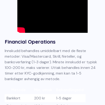
Financial Operations
Innskudd behandles umiddelbart med de fleste
metoder: Visa/Mastercard, Skrill, Neteller, og
bankoverføring (1-3 dager). Minste innskudd er typisk
100-200 kr, maks varierer. Uttak behandles innen 24
timer etter KYC-godkjenning, men kan ta 1-5
bankdager avhengig av metode.
Metode
Min. uttak
Behandlingstid
Bankkort
200 kr
1-5 dager