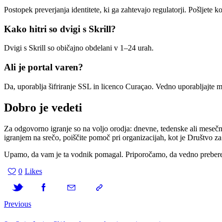
Postopek preverjanja identitete, ki ga zahtevajo regulatorji. Pošljete
Kako hitri so dvigi s Skrill?
Dvigi s Skrill so običajno obdelani v 1–24 urah.
Ali je portal varen?
Da, uporablja šifriranje SSL in licenco Curaçao. Vedno uporabljajte 
Dobro je vedeti
Za odgovorno igranje so na voljo orodja: dnevne, tedenske ali mesečne
igranjem na srečo, poiščite pomoč pri organizacijah, kot je Društvo 
Upamo, da vam je ta vodnik pomagal. Priporočamo, da vedno preberet
0
Likes
Previous