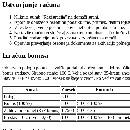
Ustvarjanje računa
Kliknite gumb “Registracija” na domači strani.
Izpolnite obrazec z osebnimi podatki: ime, priimek, datum rojst
Vnesite veljaven e-poštni naslov in izberite uporabniško ime.
Nastavite močno geslo (vsaj 8 znakov, kombinacija črk in števk
Potrdite registracijo prek povezave v e-poštnem sporočilu.
Opravite preverjanje osebnega dokumenta za aktivacijo polneg
Izračun bonusa
Ob prvem pologu ponuja stavniški portal privlačen bonus dobrodošlic
bonus sredstev. Skupno stanje: 100 €. Velja pogoj stav: 35-kratni znes
Stavite 10 € na kvoto 2,00: vložek se šteje v celoti. Po več stavah d
Korak
Znesek
Formula
Polog
50 €
–
Bonus (100 %)
50 €
50 € × 100 %
Zahtevani promet (35× bonus)
1.750 €
50 € × 35
Pri stavi 10 € (kvota 2,00)
10 €
10 € × 100 % = 10 € promet