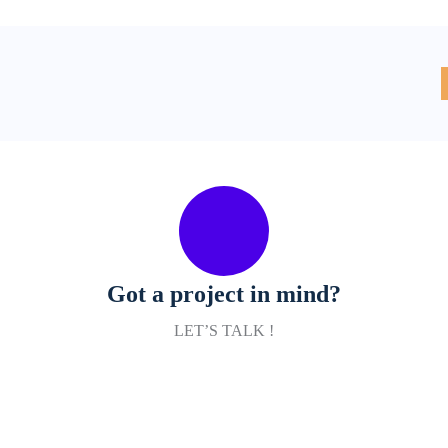
Got a project in mind?
LET’S TALK !