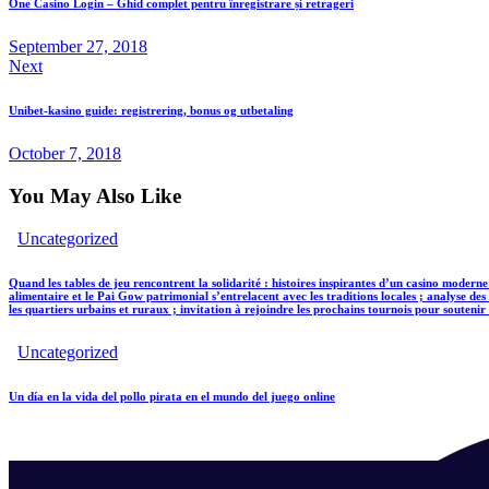
One Casino Login – Ghid complet pentru înregistrare și retrageri
September 27, 2018
Next
Unibet-kasino guide: registrering, bonus og utbetaling
October 7, 2018
You May Also Like
Uncategorized
Quand les tables de jeu rencontrent la solidarité : histoires inspirantes d’un casino modern
alimentaire et le Pai Gow patrimonial s’entrelacent avec les traditions locales ; analyse de
les quartiers urbains et ruraux ; invitation à rejoindre les prochains tournois pour soutenir 
Uncategorized
Un día en la vida del pollo pirata en el mundo del juego online