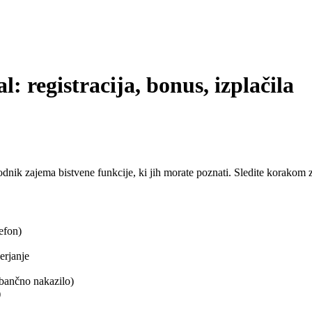
: registracija, bonus, izplačila
vodnik zajema bistvene funkcije, ki jih morate poznati. Sledite korakom
efon)
erjanje
 bančno nakazilo)
)