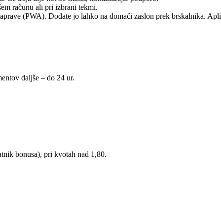
em računu ali pri izbrani tekmi.
naprave (PWA). Dodate jo lahko na domači zaslon prek brskalnika. Aplik
mentov daljše – do 24 ur.
atnik bonusa), pri kvotah nad 1,80.