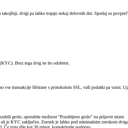
 takojšnji, dvigi pa lahko trajajo nekaj delovnih dni. Spodaj so povprečn
 (KYC). Brez tega dvig ne bo odobren.
 vse transakcije šifrirane s protokolom SSL, vaši podatki pa varni. Up
zabili geslo, uporabite možnost “Pozabljeno geslo” na prijavni strani.
 in ali je KYC zaključen. Znesek je lahko pod minimalnim zneskom dviga
 Če traja dlje kot 30 minut, kontaktirajte podporo.