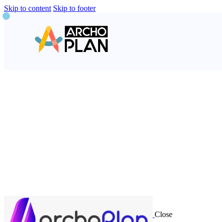
Skip to content
Skip to footer
Close