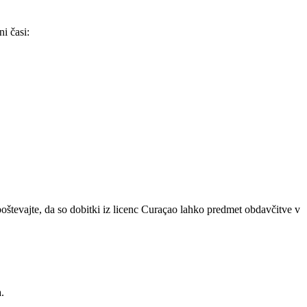
i časi:
oštevajte, da so dobitki iz licenc Curaçao lahko predmet obdavčitve v
.