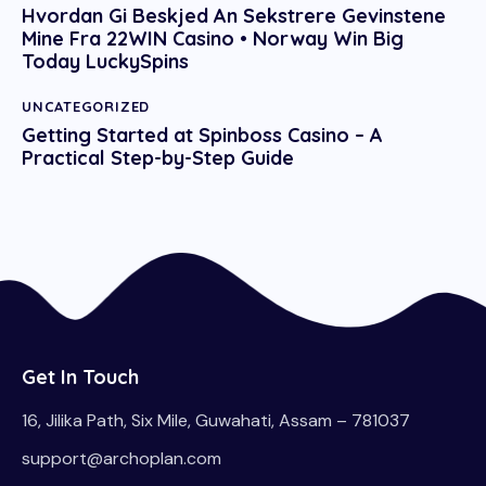
Hvordan Gi Beskjed An Sekstrere Gevinstene
Mine Fra 22WIN Casino • Norway Win Big
Today LuckySpins
UNCATEGORIZED
Getting Started at Spinboss Casino – A
Practical Step-by-Step Guide
Get In Touch
16, Jilika Path, Six Mile, Guwahati, Assam – 781037
support@archoplan.com