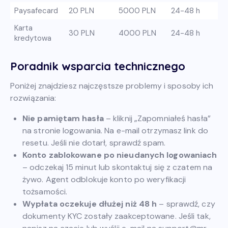
Paysafecard
20 PLN
5000 PLN
24-48 h
Karta
30 PLN
4000 PLN
24-48 h
kredytowa
Poradnik wsparcia technicznego
Poniżej znajdziesz najczęstsze problemy i sposoby ich
rozwiązania:
Nie pamiętam hasła
– kliknij „Zapomniałeś hasła”
na stronie logowania. Na e-mail otrzymasz link do
resetu. Jeśli nie dotarł, sprawdź spam.
Konto zablokowane po nieudanych logowaniach
– odczekaj 15 minut lub skontaktuj się z czatem na
żywo. Agent odblokuje konto po weryfikacji
tożsamości.
Wypłata oczekuje dłużej niż 48 h
– sprawdź, czy
dokumenty KYC zostały zaakceptowane. Jeśli tak,