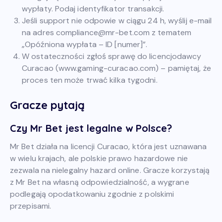
wypłaty. Podaj identyfikator transakcji.
Jeśli support nie odpowie w ciągu 24 h, wyślij e-mail
na adres compliance@mr-bet.com z tematem
„Opóźniona wypłata – ID [numer]”.
W ostateczności zgłoś sprawę do licencjodawcy
Curacao (www.gaming-curacao.com) – pamiętaj, że
proces ten może trwać kilka tygodni.
Gracze pytają
Czy Mr Bet jest legalne w Polsce?
Mr Bet działa na licencji Curacao, która jest uznawana
w wielu krajach, ale polskie prawo hazardowe nie
zezwala na nielegalny hazard online. Gracze korzystają
z Mr Bet na własną odpowiedzialność, a wygrane
podlegają opodatkowaniu zgodnie z polskimi
przepisami.