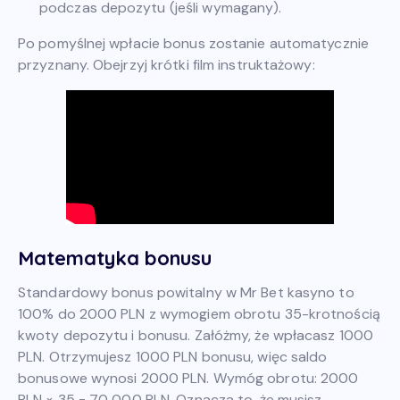
podczas depozytu (jeśli wymagany).
Po pomyślnej wpłacie bonus zostanie automatycznie
przyznany. Obejrzyj krótki film instruktażowy:
Matematyka bonusu
Standardowy bonus powitalny w Mr Bet kasyno to
100% do 2000 PLN z wymogiem obrotu 35-krotnością
kwoty depozytu i bonusu. Załóżmy, że wpłacasz 1000
PLN. Otrzymujesz 1000 PLN bonusu, więc saldo
bonusowe wynosi 2000 PLN. Wymóg obrotu: 2000
PLN × 35 = 70 000 PLN. Oznacza to, że musisz