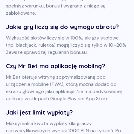
spełnisz warunku, bonus i wygrane z niego są
zablokowane.
Jakie gry liczą się do wymogu obrotu?
Większość slotów liczy się w 100%, ale gry stołowe
(np. blackjack, ruletka) mogą liczyć się tylko w 10–20%.
Zawsze sprawdzaj regulamin bonusu.
Czy Mr Bet ma aplikację mobilną?
Mr Bet oferuje witrynę zoptymalizowaną pod
urządzenia mobilne (PWA), którą można dodać do
ekranu głównego jako aplikację. Nie ma dedykowanej
aplikacji w sklepach Google Play ani App Store.
Jaki jest limit wypłaty?
Maksymalna kwota wypłaty dla graczy
niezweryfikowanych wynosi 1000 PLN na tydzień. Po