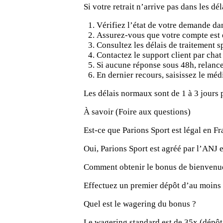
Si votre retrait n’arrive pas dans les dé
Vérifiez l’état de votre demande dan
Assurez-vous que votre compte est 
Consultez les délais de traitement s
Contactez le support client par chat
Si aucune réponse sous 48h, relance
En dernier recours, saisissez le méd
Les délais normaux sont de 1 à 3 jours p
À savoir (Foire aux questions)
Est-ce que Parions Sport est légal en Fr
Oui, Parions Sport est agréé par l’ANJ e
Comment obtenir le bonus de bienvenu
Effectuez un premier dépôt d’au moins 1
Quel est le wagering du bonus ?
Le wagering standard est de 35x (dépôt 