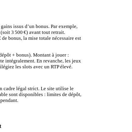
 gains issus d’un bonus. Par exemple,
oit 3 500 €) avant tout retrait.
 de bonus, la mise totale nécessaire est
dépôt + bonus). Montant à jouer :
te intégralement. En revanche, les jeux
ilégiez les slots avec un RTP élevé.
adre légal strict. Le site utilise le
ble sont disponibles : limites de dépôt,
épendant.
t