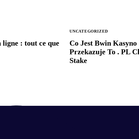
UNCATEGORIZED
ligne : tout ce que
Co Jest Bwin Kasyno 
Przekazuje To . PL C
Stake