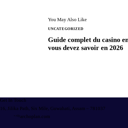
You May Also Like
UNCATEGORIZED
Guide complet du casino en 
vous devez savoir en 2026
Get In Touch
16, Jilika Path, Six Mile, Guwahati, Assam – 781037
support@archoplan.com
06001390034