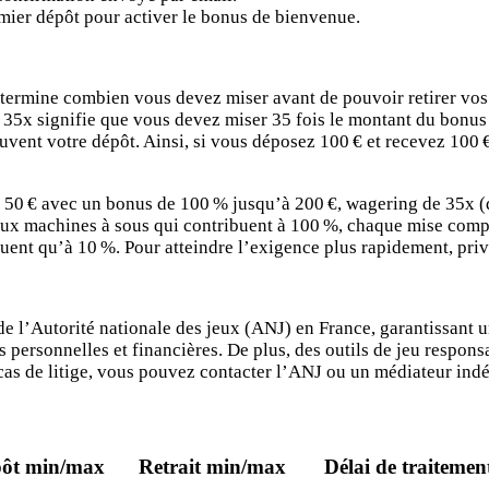
mier dépôt pour activer le bonus de bienvenue.
termine combien vous devez miser avant de pouvoir retirer vos
5x signifie que vous devez miser 35 fois le montant du bonus (s
uvent votre dépôt. Ainsi, si vous déposez 100 € et recevez 100 €
e 50 € avec un bonus de 100 % jusqu’à 200 €, wagering de 35x (
 aux machines à sous qui contribuent à 100 %, chaque mise comp
buent qu’à 10 %. Pour atteindre l’exigence plus rapidement, priv
e l’Autorité nationale des jeux (ANJ) en France, garantissant un c
personnelles et financières. De plus, des outils de jeu responsa
 cas de litige, vous pouvez contacter l’ANJ ou un médiateur ind
ôt min/max
Retrait min/max
Délai de traitemen