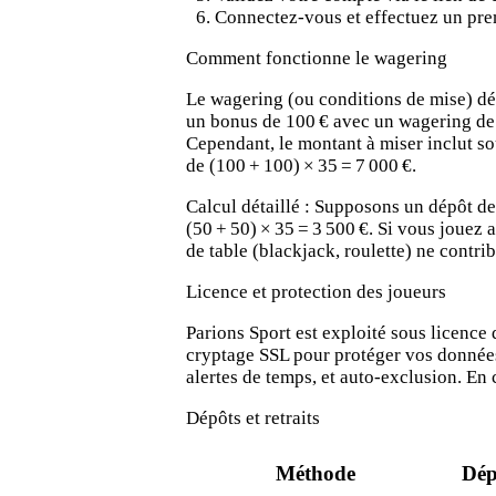
Connectez-vous et effectuez un pre
Comment fonctionne le wagering
Le wagering (ou conditions de mise) dé
un bonus de 100 € avec un wagering de 3
Cependant, le montant à miser inclut so
de (100 + 100) × 35 = 7 000 €.
Calcul détaillé : Supposons un dépôt d
(50 + 50) × 35 = 3 500 €. Si vous jouez
de table (blackjack, roulette) ne contri
Licence et protection des joueurs
Parions Sport est exploité sous licence d
cryptage SSL pour protéger vos données 
alertes de temps, et auto-exclusion. En
Dépôts et retraits
Méthode
Dép