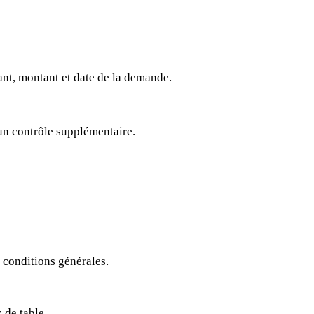
iant, montant et date de la demande.
’un contrôle supplémentaire.
 conditions générales.
 de table.