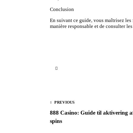
Conclusion
En suivant ce guide, vous maîtrisez les
manière responsable et de consulter les
Post
PREVIOUS
navigation
888 Casino: Guide til aktivering 
spins