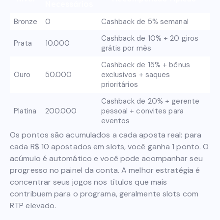
Necessários
Bronze
0
Cashback de 5% semanal
Cashback de 10% + 20 giros
Prata
10.000
grátis por mês
Cashback de 15% + bônus
Ouro
50.000
exclusivos + saques
prioritários
Cashback de 20% + gerente
Platina
200.000
pessoal + convites para
eventos
Os pontos são acumulados a cada aposta real: para
cada R$ 10 apostados em slots, você ganha 1 ponto. O
acúmulo é automático e você pode acompanhar seu
progresso no painel da conta. A melhor estratégia é
concentrar seus jogos nos títulos que mais
contribuem para o programa, geralmente slots com
RTP elevado.